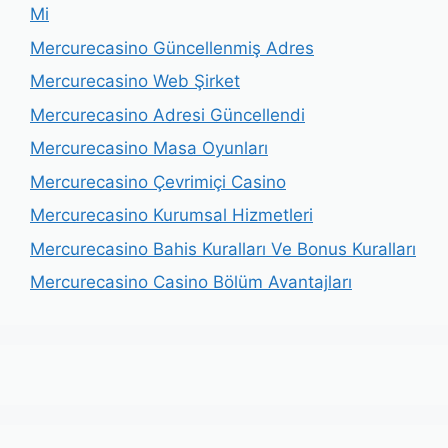
Mi
Mercurecasino Güncellenmiş Adres
Mercurecasino Web Şirket
Mercurecasino Adresi Güncellendi
Mercurecasino Masa Oyunları
Mercurecasino Çevrimiçi Casino
Mercurecasino Kurumsal Hizmetleri
Mercurecasino Bahis Kuralları Ve Bonus Kuralları
Mercurecasino Casino Bölüm Avantajları