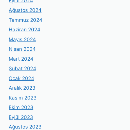
Eylül 2024
Ağustos 2024
Temmuz 2024
Haziran 2024
Mayıs 2024
Nisan 2024
Mart 2024
Şubat 2024
Ocak 2024
Aralık 2023
Kasım 2023
Ekim 2023
Eylül 2023
Ağustos 2023