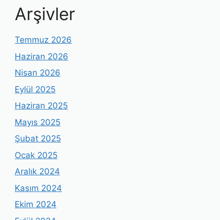
Arşivler
Temmuz 2026
Haziran 2026
Nisan 2026
Eylül 2025
Haziran 2025
Mayıs 2025
Şubat 2025
Ocak 2025
Aralık 2024
Kasım 2024
Ekim 2024