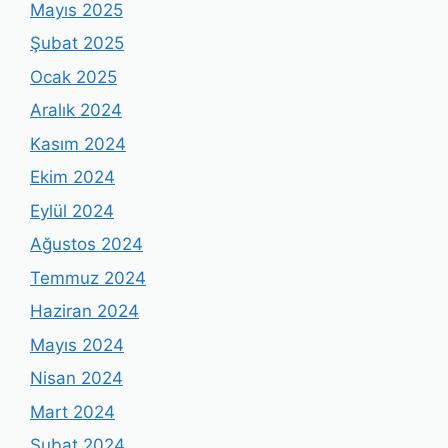
Mayıs 2025
Şubat 2025
Ocak 2025
Aralık 2024
Kasım 2024
Ekim 2024
Eylül 2024
Ağustos 2024
Temmuz 2024
Haziran 2024
Mayıs 2024
Nisan 2024
Mart 2024
Şubat 2024