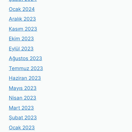
Ocak 2024
Aralık 2023
Kasım 2023
Ekim 2023
Eylül 2023
Ağustos 2023
Temmuz 2023
Haziran 2023
Mayıs 2023
Nisan 2023
Mart 2023
Şubat 2023
Ocak 2023