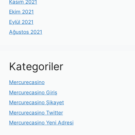
Kasım 2021
Ekim 2021
Eylül 2021
Ağustos 2021
Kategoriler
Mercurecasino
Mercurecasino Giriş
Mercurecasino Şikayet
Mercurecasino Twitter
Mercurecasino Yeni Adresi