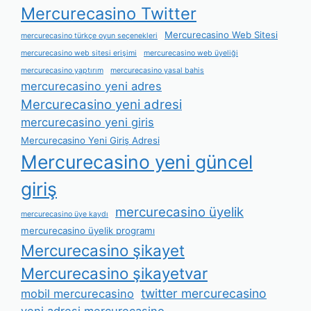
Mercurecasino Twitter
Mercurecasino Web Sitesi
mercurecasino türkçe oyun seçenekleri
mercurecasino web sitesi erişimi
mercurecasino web üyeliği
mercurecasino yaptırım
mercurecasino yasal bahis
mercurecasino yeni adres
Mercurecasino yeni adresi
mercurecasino yeni giris
Mercurecasino Yeni Giriş Adresi
Mercurecasino yeni güncel
giriş
mercurecasino üyelik
mercurecasino üye kaydı
mercurecasino üyelik programı
Mercurecasino şikayet
Mercurecasino şikayetvar
twitter mercurecasino
mobil mercurecasino