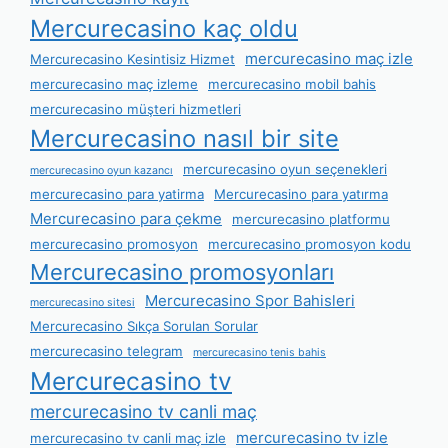
Mercurecasino kaç oldu
mercurecasino maç izle
Mercurecasino Kesintisiz Hizmet
mercurecasino maç izleme
mercurecasino mobil bahis
mercurecasino müşteri hizmetleri
Mercurecasino nasıl bir site
mercurecasino oyun seçenekleri
mercurecasino oyun kazancı
mercurecasino para yatirma
Mercurecasino para yatırma
Mercurecasino para çekme
mercurecasino platformu
mercurecasino promosyon
mercurecasino promosyon kodu
Mercurecasino promosyonları
Mercurecasino Spor Bahisleri
mercurecasino sitesi
Mercurecasino Sıkça Sorulan Sorular
mercurecasino telegram
mercurecasino tenis bahis
Mercurecasino tv
mercurecasino tv canli maç
mercurecasino tv izle
mercurecasino tv canli maç izle