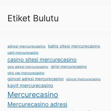
Etiket Bulutu
bahis sitesi mercurecasino
adresi mercurecasino
canli mercurecasino
casino sitesi mercurecasino
girisi mercurecasino
giris adresi mercurecasino
giris yap mercurecasino
güncel adresi mercurecasino
güncel mercurecasino
kayit mercurecasino
Mercurecasino
Mercurecasino adresi