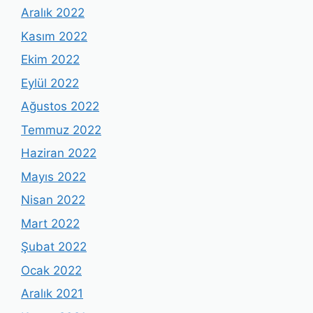
Aralık 2022
Kasım 2022
Ekim 2022
Eylül 2022
Ağustos 2022
Temmuz 2022
Haziran 2022
Mayıs 2022
Nisan 2022
Mart 2022
Şubat 2022
Ocak 2022
Aralık 2021