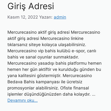
Giriş Adresi
Kasım 12, 2022
Yazarı:
admin
Mercurecasino aktif giriş adresi Mercurecasino
aktif giriş adresi Mercurecasino linkine
tıklarsanız siteye kolayca ulaşabilirsiniz.
Mercurecasino vip bahis kulübü e-spor, canlı
bahis ve sanal oyunlar sunmaktadır.
Mercurecasino yasadışı bahis platformu hemen
hemen her gün aktiftir ve kurulduğu günden bu
yana kalitesini göstermiştir. Mercurecasino
Bedava Bahis kampanyası ile ücretsiz
promosyonlar alabilirsiniz. Ofiste finansal
işlemler düşündüğünüzden daha kolaydır. …
Devamını oku…