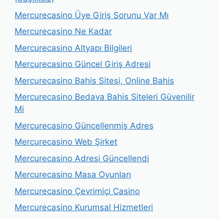
Mercurecasino Üye Giriş Sorunu Var Mı
Mercurecasino Ne Kadar
Mercurecasino Altyapı Bilgileri
Mercurecasino Güncel Giriş Adresi
Mercurecasino Bahis Sitesi, Online Bahis
Mercurecasino Bedava Bahis Siteleri Güvenilir
Mi
Mercurecasino Güncellenmiş Adres
Mercurecasino Web Şirket
Mercurecasino Adresi Güncellendi
Mercurecasino Masa Oyunları
Mercurecasino Çevrimiçi Casino
Mercurecasino Kurumsal Hizmetleri