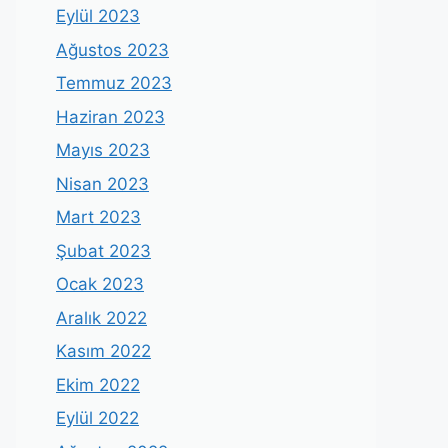
Eylül 2023
Ağustos 2023
Temmuz 2023
Haziran 2023
Mayıs 2023
Nisan 2023
Mart 2023
Şubat 2023
Ocak 2023
Aralık 2022
Kasım 2022
Ekim 2022
Eylül 2022