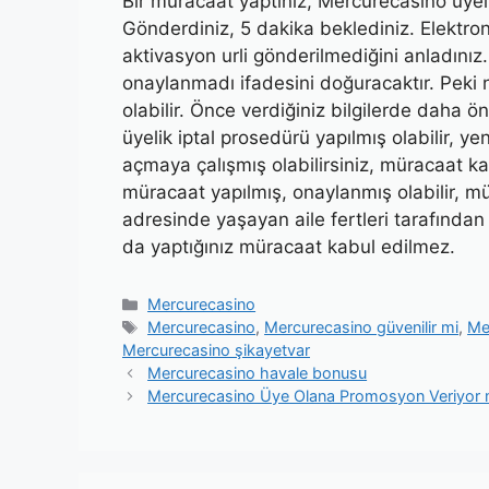
Bir müracaat yaptınız, Mercurecasino üyel
Gönderdiniz, 5 dakika beklediniz. Elektron
aktivasyon urli gönderilmediğini anladın
onaylanmadı ifadesini doğuracaktır. Peki
olabilir. Önce verdiğiniz bilgilerde daha ö
üyelik iptal prosedürü yapılmış olabilir, 
açmaya çalışmış olabilirsiniz, müracaat k
müracaat yapılmış, onaylanmış olabilir, m
adresinde yaşayan aile fertleri tarafında
da yaptığınız müracaat kabul edilmez.
Kategoriler
Mercurecasino
Etiketler
Mercurecasino
,
Mercurecasino güvenilir mi
,
Mer
Mercurecasino şikayetvar
Mercurecasino havale bonusu
Mercurecasino Üye Olana Promosyon Veriyor