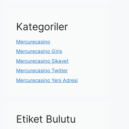
Kategoriler
Mercurecasino
Mercurecasino Giriş
Mercurecasino Şikayet
Mercurecasino Twitter
Mercurecasino Yeni Adresi
Etiket Bulutu