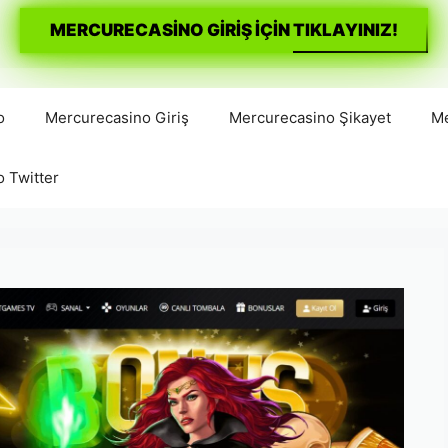
MERCURECASİNO GİRİŞ İÇİN TIKLAYINIZ!
o
Mercurecasino Giriş
Mercurecasino Şikayet
Me
 Twitter