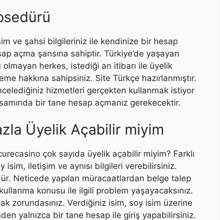
rosedürü
im ve şahsi bilgileriniz ile kendinize bir hesap
ap açma şansına sahiptir. Türkiye’de yaşayan
u olmayan herkes, istediği an itibarı ile üyelik
leme hakkına sahipsiniz. Site Türkçe hazırlanmıştır.
ncelediğiniz hizmetleri gerçekten kullanmak istiyor
kapsamında bir tane hesap açmanız gerekecektir.
la Üyelik Açabilir miyim
urecasino çok sayıda üyelik açabilir miyim? Farklı
 isim, iletişim ve aynısı bilgileri verebilirsiniz.
r. Neticede yapılan müracaatlardan belge talep
ullanma konusu ile ilgili problem yaşayacaksınız.
mak zorundasınız. Verdiğiniz isim, soy isim üzerine
en yalnızca bir tane hesap ile giriş yapabilirsiniz.