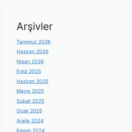
Arşivler
Temmuz 2026
Haziran 2026
Nisan 2026
Eylül 2025
Haziran 2025
Mayıs 2025
Şubat 2025
Ocak 2025
Aralık 2024
Kasım 2024