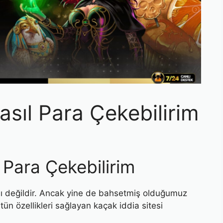
sıl Para Çekebilirim
 Para Çekebilirim
sı değildir. Ancak yine de bahsetmiş olduğumuz
ütün özellikleri sağlayan kaçak iddia sitesi