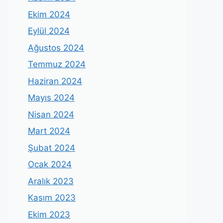
Ekim 2024
Eylül 2024
Ağustos 2024
Temmuz 2024
Haziran 2024
Mayıs 2024
Nisan 2024
Mart 2024
Şubat 2024
Ocak 2024
Aralık 2023
Kasım 2023
Ekim 2023