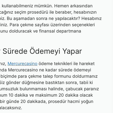
eyip, kullanabilmeniz mümkün. Hemen arkasından
ağınız seçim prosedürü ile beraber, hesabınızın
siniz. Bu aşamadan sonra ne yapılacaktır? Hesabınız
niz. Para çekme sayfası üzerinden seçenekleri
rmunu dolduracak ve finansal departmana
r Sürede Ödemeyi Yapar
nız,
Mercurecasino
ödeme teknikleri ile hareket
durumda Mercurecasino ne kadar sürede ödemeyi
r biçimde para çekme talep formunu doldurmanız
iz gönder düğmesine bastıktan sonra, tabii ki
olumsuzluk bulunmaması halinde, çabucak paranız
imum 10 dakika ve maksimum 20 dakika olacak
n bir günde 20 dakikada, prosedür hacmi yoğun
lacaksınız.