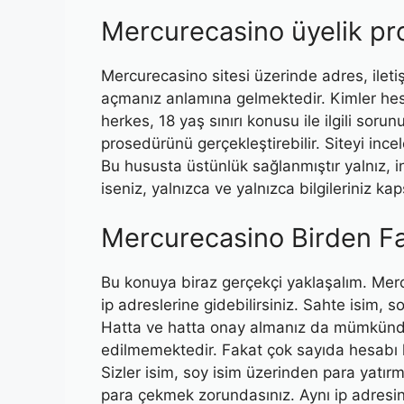
Mercurecasino üyelik p
Mercurecasino sitesi üzerinde adres, iletiş
açmanız anlamına gelmektedir. Kimler hes
herkes, 18 yaş sınırı konusu ile ilgili sorun
prosedürünü gerçekleştirebilir. Siteyi ince
Bu hususta üstünlük sağlanmıştır yalnız, i
iseniz, yalnızca ve yalnızca bilgileriniz 
Mercurecasino Birden Faz
Bu konuya biraz gerçekçi yaklaşalım. Merc
ip adreslerine gidebilirsiniz. Sahte isim, soy
Hatta ve hatta onay almanız da mümkündü
edilmemektedir. Fakat çok sayıda hesabı k
Sizler isim, soy isim üzerinden para yatır
para çekmek zorundasınız. Aynı ip adresind