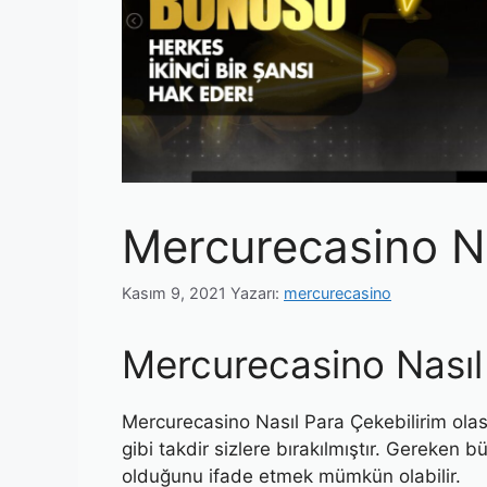
Mercurecasino Na
Kasım 9, 2021
Yazarı:
mercurecasino
Mercurecasino Nasıl
Mercurecasino Nasıl Para Çekebilirim ola
gibi takdir sizlere bırakılmıştır. Gereken b
olduğunu ifade etmek mümkün olabilir.