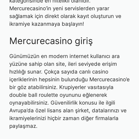
kategorisinde en nitelikli olanıdır.
Mercurecasino’in yeni servislerden yarar
sağlamak için direkt olarak kayıt oluşturun ve
ikramiye kazanmaya başlayın!
Mercurecasino giriş
Günümüzün en modern internet kullanıcı ara
yüzüne sahip olan site, ileri seviyede erişim
hızlılığı sunar. Çokça sayıda canlı casino
içeriklerinin hepsinin bulunduğu Mercurecasino’e
bir göz atabilirsiniz. Krupiyerler vasıtasıyla
double ball roulette oyununu eğlenerek
oynayabilirsiniz. Güvenilirlik konusu ile ilgili
Avrupa’da özel lisans alan şirket, datalarınızı ve
ikramiyelerinizi hiçbir zaman diğer firmalarla
paylaşmaz.