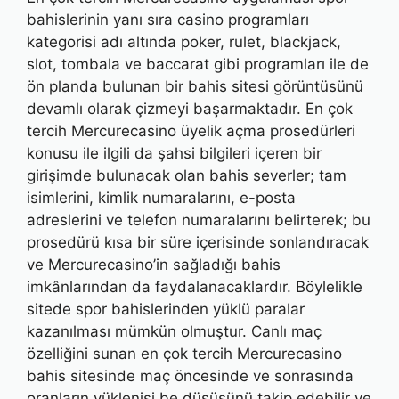
bahislerinin yanı sıra casino programları
kategorisi adı altında poker, rulet, blackjack,
slot, tombala ve baccarat gibi programları ile de
ön planda bulunan bir bahis sitesi görüntüsünü
devamlı olarak çizmeyi başarmaktadır. En çok
tercih Mercurecasino üyelik açma prosedürleri
konusu ile ilgili da şahsi bilgileri içeren bir
girişimde bulunacak olan bahis severler; tam
isimlerini, kimlik numaralarını, e-posta
adreslerini ve telefon numaralarını belirterek; bu
prosedürü kısa bir süre içerisinde sonlandıracak
ve Mercurecasino’in sağladığı bahis
imkânlarından da faydalanacaklardır. Böylelikle
sitede spor bahislerinden yüklü paralar
kazanılması mümkün olmuştur. Canlı maç
özelliğini sunan en çok tercih Mercurecasino
bahis sitesinde maç öncesinde ve sonrasında
oranların yüklenişi be düşüşünü takip edebilir ve