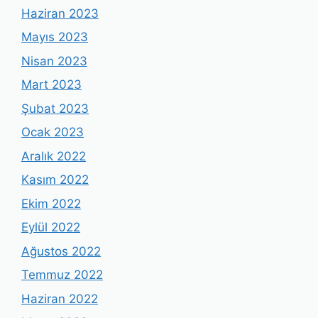
Haziran 2023
Mayıs 2023
Nisan 2023
Mart 2023
Şubat 2023
Ocak 2023
Aralık 2022
Kasım 2022
Ekim 2022
Eylül 2022
Ağustos 2022
Temmuz 2022
Haziran 2022