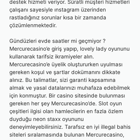
destek hizmeti veriyor. Süratli müşteri hizmetleri
çalışanı sayesiyle ınstagram üzerinden
rastladığınız sorunlar kısa bir zamanda
çözümlenmektedir.
Gündüzleri evde saatler mi geçmiyor ?
Mercurecasino’e giriş yapıp, lovely lady oyununu
kullanarak tarifsiz ikramiyeler alın.
Mercurecasino’e üyelik oluştururken uyulması
gereken koşul ve şartlar dokümanını dikkate
alınız. Bu talimatlar, sizi garanti kapsamına
almak ve yasal datalarınızı muhafaza edebilmek
için konmuştur. Bir casino sitesinde bulunması
gereken her şey Mercurecasino’de. Slot oyun
çeşitleri ilgisi olan hamlecilerin en fazla özlem
duyduğu neon staxx oyununu
deneyimleyebilirsiniz. Tarafsız en iyi illegal bahis
siteleri sıralamasında bulunan Mercurecasino,