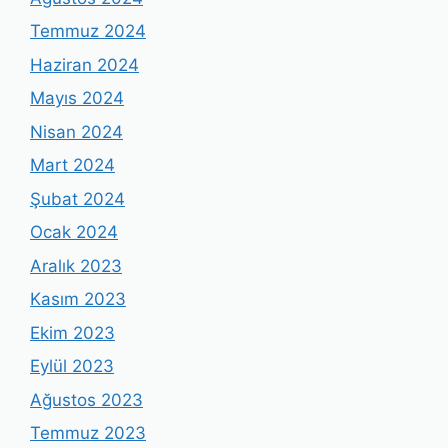
Temmuz 2024
Haziran 2024
Mayıs 2024
Nisan 2024
Mart 2024
Şubat 2024
Ocak 2024
Aralık 2023
Kasım 2023
Ekim 2023
Eylül 2023
Ağustos 2023
Temmuz 2023