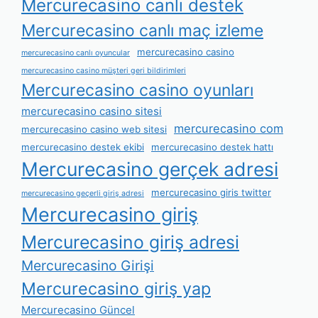
Mercurecasino canlı destek
Mercurecasino canlı maç izleme
mercurecasino casino
mercurecasino canlı oyuncular
mercurecasino casino müşteri geri bildirimleri
Mercurecasino casino oyunları
mercurecasino casino sitesi
mercurecasino com
mercurecasino casino web sitesi
mercurecasino destek ekibi
mercurecasino destek hattı
Mercurecasino gerçek adresi
mercurecasino giris twitter
mercurecasino geçerli giriş adresi
Mercurecasino giriş
Mercurecasino giriş adresi
Mercurecasino Girişi
Mercurecasino giriş yap
Mercurecasino Güncel