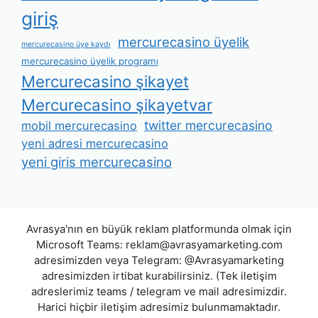
giriş
mercurecasino üyelik
mercurecasino üye kaydı
mercurecasino üyelik programı
Mercurecasino şikayet
Mercurecasino şikayetvar
twitter mercurecasino
mobil mercurecasino
yeni adresi mercurecasino
yeni giris mercurecasino
Avrasya'nın en büyük reklam platformunda olmak için
Microsoft Teams:
reklam@avrasyamarketing.com
adresimizden veya Telegram: @Avrasyamarketing
adresimizden irtibat kurabilirsiniz. (Tek iletişim
adreslerimiz teams / telegram ve mail adresimizdir.
Harici hiçbir iletişim adresimiz bulunmamaktadır.