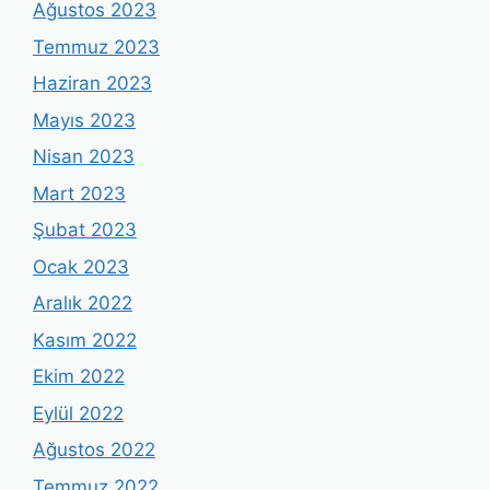
Ağustos 2023
Temmuz 2023
Haziran 2023
Mayıs 2023
Nisan 2023
Mart 2023
Şubat 2023
Ocak 2023
Aralık 2022
Kasım 2022
Ekim 2022
Eylül 2022
Ağustos 2022
Temmuz 2022