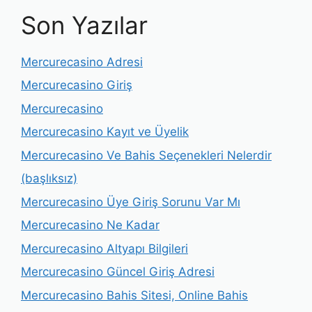
Son Yazılar
Mercurecasino Adresi
Mercurecasino Giriş
Mercurecasino
Mercurecasino Kayıt ve Üyelik
Mercurecasino Ve Bahis Seçenekleri Nelerdir
(başlıksız)
Mercurecasino Üye Giriş Sorunu Var Mı
Mercurecasino Ne Kadar
Mercurecasino Altyapı Bilgileri
Mercurecasino Güncel Giriş Adresi
Mercurecasino Bahis Sitesi, Online Bahis