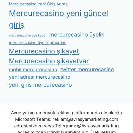
Mercurecasino Yeni Giriş Adresi
Mercurecasino yeni güncel
giriş
mercurecasino üyelik
mercurecasino üye kaydı
mercurecasino üyelik programı
Mercurecasino şikayet
Mercurecasino şikayetvar
twitter mercurecasino
mobil mercurecasino
yeni adresi mercurecasino
yeni giris mercurecasino
Avrasya'nın en büyük reklam platformunda olmak için
Microsoft Teams:
reklam@avrasyamarketing.com
adresimizden veya Telegram: @Avrasyamarketing
adresimizden irtibat kurabilirsiniz. (Tek iletişim