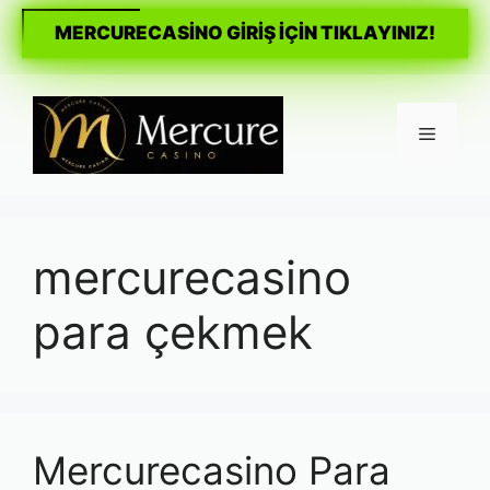
MERCURECASİNO GİRİŞ İÇİN TIKLAYINIZ!
İçeriğe
atla
Menü
mercurecasino
para çekmek
Mercurecasino Para