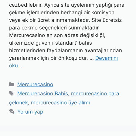
cezbedilebilir. Ayrıca site üyelerinin yaptığı para
çekme işlemlerinden herhangi bir komisyon
veya ek bir ücret alınmamaktadır. Site ücretsiz
para çekme seçenekleri sunmaktadır.
Mercurecasino en son adres değişikliği,
ülkemizde güvenli ‘standart’ bahis
hizmetlerinden faydalanmanın avantajlarından
yararlanmak için bir ön koşuldur. …
Devamını
oku…
Kategoriler
Mercurecasino
Etiketler
Mercurecasino Bahis
,
mercurecasino para
çekmek
,
mercurecasino üye alımı
Yorum yap