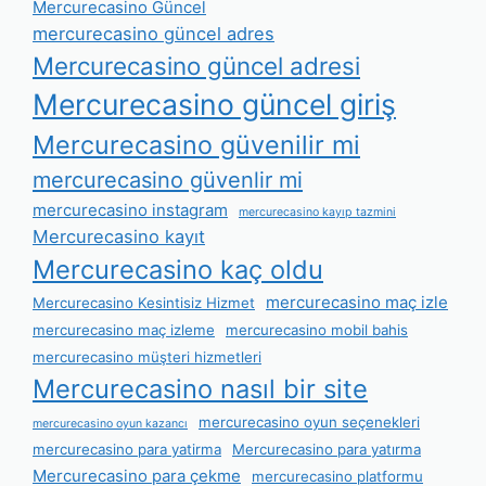
Mercurecasino Güncel
mercurecasino güncel adres
Mercurecasino güncel adresi
Mercurecasino güncel giriş
Mercurecasino güvenilir mi
mercurecasino güvenlir mi
mercurecasino instagram
mercurecasino kayıp tazmini
Mercurecasino kayıt
Mercurecasino kaç oldu
mercurecasino maç izle
Mercurecasino Kesintisiz Hizmet
mercurecasino maç izleme
mercurecasino mobil bahis
mercurecasino müşteri hizmetleri
Mercurecasino nasıl bir site
mercurecasino oyun seçenekleri
mercurecasino oyun kazancı
mercurecasino para yatirma
Mercurecasino para yatırma
Mercurecasino para çekme
mercurecasino platformu