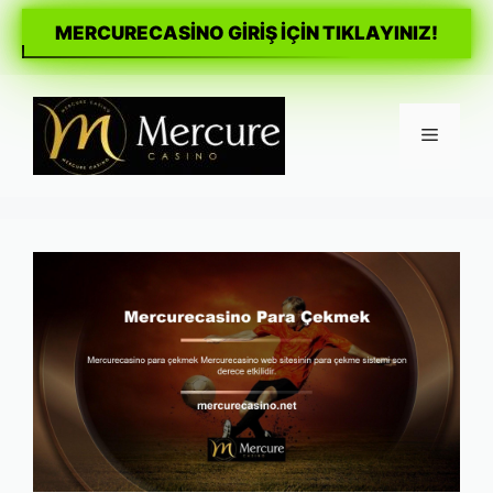
MERCURECASİNO GİRİŞ İÇİN TIKLAYINIZ!
İçeriğe
atla
Menü