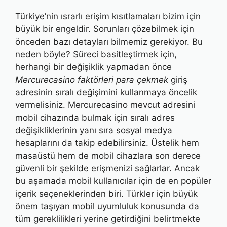
Türkiye’nin ısrarlı erişim kısıtlamaları bizim için
büyük bir engeldir. Sorunları çözebilmek için
önceden bazı detayları bilmemiz gerekiyor. Bu
neden böyle? Süreci basitleştirmek için,
herhangi bir değişiklik yapmadan önce
Mercurecasino faktörleri para çekmek
giriş
adresinin sıralı değişimini kullanmaya öncelik
vermelisiniz. Mercurecasino mevcut adresini
mobil cihazında bulmak için sıralı adres
değişikliklerinin yanı sıra sosyal medya
hesaplarını da takip edebilirsiniz. Üstelik hem
masaüstü hem de mobil cihazlara son derece
güvenli bir şekilde erişmenizi sağlarlar. Ancak
bu aşamada mobil kullanıcılar için de en popüler
içerik seçeneklerinden biri. Türkler için büyük
önem taşıyan mobil uyumluluk konusunda da
tüm gereklilikleri yerine getirdiğini belirtmekte