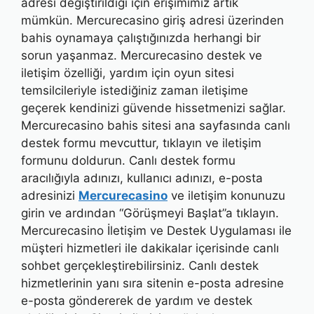
adresi değiştirildiği için erişimimiz artık
mümkün. Mercurecasino giriş adresi üzerinden
bahis oynamaya çalıştığınızda herhangi bir
sorun yaşanmaz. Mercurecasino destek ve
iletişim özelliği, yardım için oyun sitesi
temsilcileriyle istediğiniz zaman iletişime
geçerek kendinizi güvende hissetmenizi sağlar.
Mercurecasino bahis sitesi ana sayfasında canlı
destek formu mevcuttur, tıklayın ve iletişim
formunu doldurun. Canlı destek formu
aracılığıyla adınızı, kullanıcı adınızı, e-posta
adresinizi
Mercurecasino
ve iletişim konunuzu
girin ve ardından “Görüşmeyi Başlat”a tıklayın.
Mercurecasino İletişim ve Destek Uygulaması ile
müşteri hizmetleri ile dakikalar içerisinde canlı
sohbet gerçekleştirebilirsiniz. Canlı destek
hizmetlerinin yanı sıra sitenin e-posta adresine
e-posta göndererek de yardım ve destek