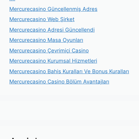
Mercurecasino Güncellenmiş Adres
Mercurecasino Web Şirket
Mercurecasino Adresi Güncellendi
Mercurecasino Masa Oyunları
Mercurecasino Çevrimiçi Casino
Mercurecasino Kurumsal Hizmetleri
Mercurecasino Bahis Kuralları Ve Bonus Kuralları
Mercurecasino Casino Bölüm Avantajları