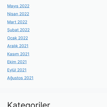
Mayıs 2022
Nisan 2022
Mart 2022
Şubat 2022
Ocak 2022
Aralık 2021
Kasım 2021
Ekim 2021
Eylül 2021
Ağustos 2021
Kategoriler