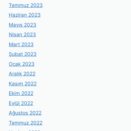
Temmuz 2023
Haziran 2023
Mayıs 2023
Nisan 2023
Mart 2023
Şubat 2023
Ocak 2023
Aralık 2022
Kasım 2022
Ekim 2022
Eylül 2022
Ağustos 2022
Temmuz 2022