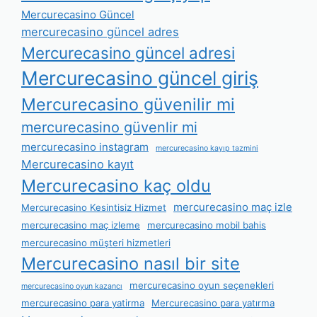
Mercurecasino Güncel
mercurecasino güncel adres
Mercurecasino güncel adresi
Mercurecasino güncel giriş
Mercurecasino güvenilir mi
mercurecasino güvenlir mi
mercurecasino instagram
mercurecasino kayıp tazmini
Mercurecasino kayıt
Mercurecasino kaç oldu
mercurecasino maç izle
Mercurecasino Kesintisiz Hizmet
mercurecasino maç izleme
mercurecasino mobil bahis
mercurecasino müşteri hizmetleri
Mercurecasino nasıl bir site
mercurecasino oyun seçenekleri
mercurecasino oyun kazancı
mercurecasino para yatirma
Mercurecasino para yatırma