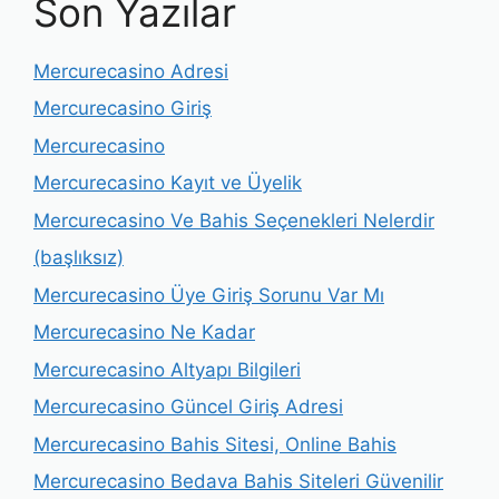
Son Yazılar
Mercurecasino Adresi
Mercurecasino Giriş
Mercurecasino
Mercurecasino Kayıt ve Üyelik
Mercurecasino Ve Bahis Seçenekleri Nelerdir
(başlıksız)
Mercurecasino Üye Giriş Sorunu Var Mı
Mercurecasino Ne Kadar
Mercurecasino Altyapı Bilgileri
Mercurecasino Güncel Giriş Adresi
Mercurecasino Bahis Sitesi, Online Bahis
Mercurecasino Bedava Bahis Siteleri Güvenilir