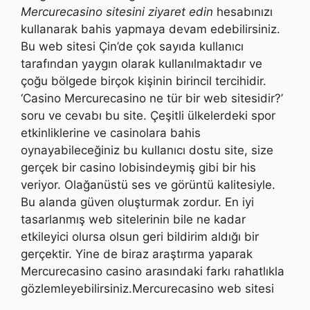
Mercurecasino sitesini ziyaret edin
hesabınızı
kullanarak bahis yapmaya devam edebilirsiniz.
Bu web sitesi Çin’de çok sayıda kullanıcı
tarafından yaygın olarak kullanılmaktadır ve
çoğu bölgede birçok kişinin birincil tercihidir.
‘Casino Mercurecasino ne tür bir web sitesidir?’
soru ve cevabı bu site. Çeşitli ülkelerdeki spor
etkinliklerine ve casinolara bahis
oynayabileceğiniz bu kullanıcı dostu site, size
gerçek bir casino lobisindeymiş gibi bir his
veriyor. Olağanüstü ses ve görüntü kalitesiyle.
Bu alanda güven oluşturmak zordur. En iyi
tasarlanmış web sitelerinin bile ne kadar
etkileyici olursa olsun geri bildirim aldığı bir
gerçektir. Yine de biraz araştırma yaparak
Mercurecasino casino arasındaki farkı rahatlıkla
gözlemleyebilirsiniz.Mercurecasino web sitesi