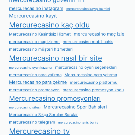
mercurecasino güvenlir mi
mercurecasino instagram
mercurecasino kayıp tazmini
Mercurecasino kayıt
Mercurecasino kaç oldu
mercurecasino maç izle
Mercurecasino Kesintisiz Hizmet
mercurecasino maç izleme
mercurecasino mobil bahis
mercurecasino müşteri hizmetleri
Mercurecasino nasıl bir site
mercurecasino oyun seçenekleri
mercurecasino oyun kazancı
mercurecasino para yatirma
Mercurecasino para yatırma
Mercurecasino para çekme
mercurecasino platformu
mercurecasino promosyon
mercurecasino promosyon kodu
Mercurecasino promosyonları
Mercurecasino Spor Bahisleri
mercurecasino sitesi
Mercurecasino Sıkça Sorulan Sorular
mercurecasino telegram
mercurecasino tenis bahis
Mercurecasino tv