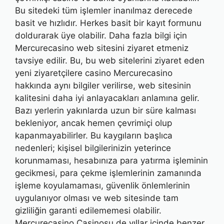
Bu sitedeki tüm işlemler inanılmaz derecede
basit ve hızlıdır. Herkes basit bir kayıt formunu
doldurarak üye olabilir. Daha fazla bilgi için
Mercurecasino web sitesini ziyaret etmeniz
tavsiye edilir. Bu, bu web sitelerini ziyaret eden
yeni ziyaretçilere casino Mercurecasino
hakkında aynı bilgiler verilirse, web sitesinin
kalitesini daha iyi anlayacakları anlamına gelir.
Bazı yerlerin yakınlarda uzun bir süre kalması
bekleniyor, ancak hemen çevrimiçi olup
kapanmayabilirler. Bu kaygıların başlıca
nedenleri; kişisel bilgilerinizin yeterince
korunmaması, hesabınıza para yatırma işleminin
gecikmesi, para çekme işlemlerinin zamanında
işleme koyulamaması, güvenlik önlemlerinin
uygulanıyor olması ve web sitesinde tam
gizliliğin garanti edilememesi olabilir.
Mercurecasino Casinosu de yıllar içinde benzer