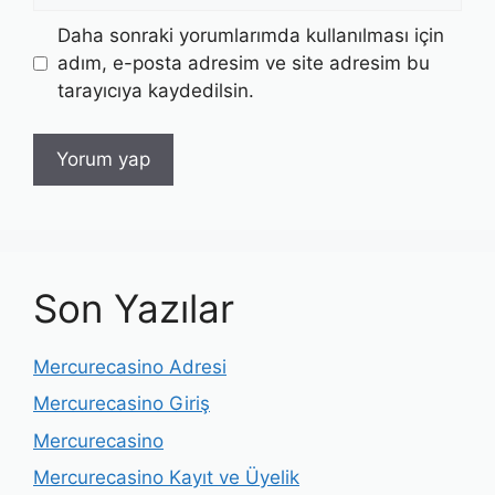
Daha sonraki yorumlarımda kullanılması için
adım, e-posta adresim ve site adresim bu
tarayıcıya kaydedilsin.
Son Yazılar
Mercurecasino Adresi
Mercurecasino Giriş
Mercurecasino
Mercurecasino Kayıt ve Üyelik