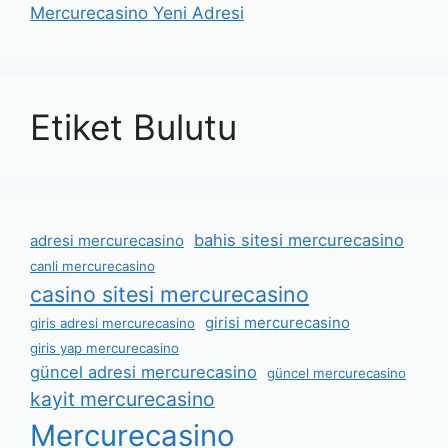
Mercurecasino Yeni Adresi
Etiket Bulutu
bahis sitesi mercurecasino
adresi mercurecasino
canli mercurecasino
casino sitesi mercurecasino
girisi mercurecasino
giris adresi mercurecasino
giris yap mercurecasino
güncel adresi mercurecasino
güncel mercurecasino
kayit mercurecasino
Mercurecasino