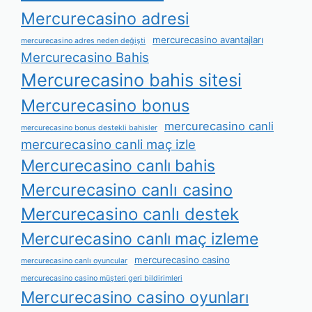
Mercurecasino adresi
mercurecasino avantajları
mercurecasino adres neden değişti
Mercurecasino Bahis
Mercurecasino bahis sitesi
Mercurecasino bonus
mercurecasino canli
mercurecasino bonus destekli bahisler
mercurecasino canli maç izle
Mercurecasino canlı bahis
Mercurecasino canlı casino
Mercurecasino canlı destek
Mercurecasino canlı maç izleme
mercurecasino casino
mercurecasino canlı oyuncular
mercurecasino casino müşteri geri bildirimleri
Mercurecasino casino oyunları