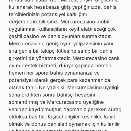
kullanarak hesabınıza giriş yaptığınızda, bahis
tercihlerinizin potansiyel karlılığını
değerlendirebilirsiniz. Mercurecasino mobil
uygulaması, kullanıcıların keyif alabileceği çok
çeşitli casino ve bahis oyunları sunmaktadır.
Mercurecasino, geniş oyun yelpazesinin yanı
sıra geniş bir takipçi kitlesine sahip bir bahis
şirketini de yönetmektedir. Mercurecasino canlı
oyun destek hizmeti, dünya çapında hemen
hemen her spora bahis oynamanıza ve
potansiyel olarak gerçek para kazanmanıza
olanak tanır. Ne yazık ki, Mercurecasino üyeliği
sona erdikten sonra bahisçi hesabını
sonlandırmış ve Mercurecasino üyeliğine
yeniden kaydolmuştur. Yapmanız gereken süreç
oldukça basittir. Kişisel bilgiler kesinlikle kayıt
olmak ve bonus bahisleri oynamak için kullanılır