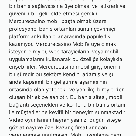
bir bahis sağlayıcısına üye olması ve istikrarlı ve
güvenilir bir gelir elde etmesi gerekir.
Mercurecasino mobil başta olmak üzere
profesyonel bahis ortamları sunan çevrimiçi
platformlar kullanıcılar arasında popülerlik
kazanıyor. Mercurecasino Mobil’e üye olmak
isteyen bireyler, web tarayıcılarını veya mobil
uygulamalarını kullanarak bu özelliğe kolaylıkla
erişebilirler. Mercurecasino mobil giriş, önemli
bir süredir bu sektöre kendini adamış ve şu
anda kapsamlı bir geliştirme aşamasının
ortasında olan yetenekli ve yenilikçi bireylerden
oluşan bir ekibe sahiptir. Bu bahis sitesi, mobil
bağlantı seçenekleri ve konforlu bir bahis ortamı
ile müşterilerine keyifli bir deneyim sunmaktadır.
Video oyunlarının hayranıysanız, bugün siteye
göz atmayı ve özel kazanç fırsatlarından
yararlanmayı unutmayın. Mobil uygulama hem