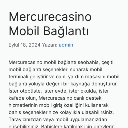
Mercurecasino
Mobil Bağlantı
Eylül 18, 2024
Yazarı:
admin
Mercurecasino mobil bağlantı seobahis, çeşitli
mobil bağlantı seçenekleri sunarak mobil
terminali geliştirir ve canlı yardım masasını mobil
bağlantı yoluyla değerli bir kaynağa dönüştürür.
İster otobüste, ister evde, ister okulda, ister
kafede olun, Mercurecasino canlı destek
hizmetlerinin mobil giriş özelliğini kullanarak
bahis seçeneklerinize kolaylıkla ulaşabilirsiniz.
Tarayıcınızdan veya mobil uygulamanızdan
erişebilirsiniz. Bahislere katılmak için bireylerin