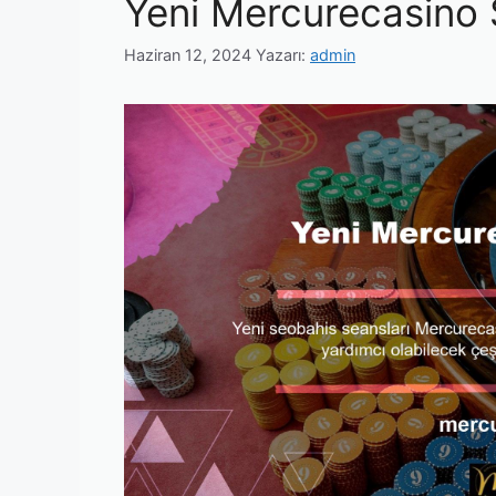
Yeni Mercurecasino 
Haziran 12, 2024
Yazarı:
admin