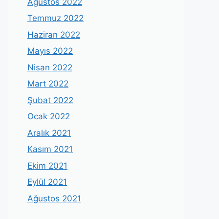
Ağustos 2022
Temmuz 2022
Haziran 2022
Mayıs 2022
Nisan 2022
Mart 2022
Şubat 2022
Ocak 2022
Aralık 2021
Kasım 2021
Ekim 2021
Eylül 2021
Ağustos 2021