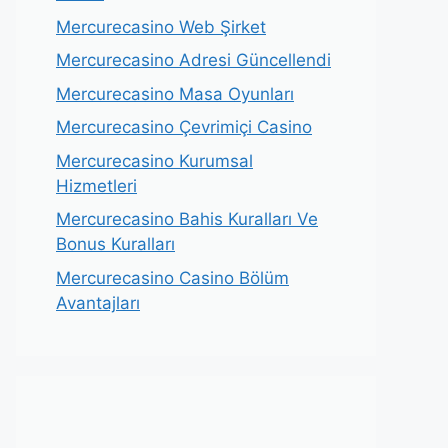
Mercurecasino Web Şirket
Mercurecasino Adresi Güncellendi
Mercurecasino Masa Oyunları
Mercurecasino Çevrimiçi Casino
Mercurecasino Kurumsal
Hizmetleri
Mercurecasino Bahis Kuralları Ve
Bonus Kuralları
Mercurecasino Casino Bölüm
Avantajları