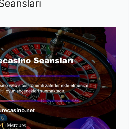
Seansları