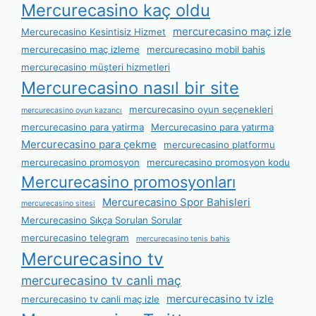
Mercurecasino kaç oldu
mercurecasino maç izle
Mercurecasino Kesintisiz Hizmet
mercurecasino maç izleme
mercurecasino mobil bahis
mercurecasino müşteri hizmetleri
Mercurecasino nasıl bir site
mercurecasino oyun seçenekleri
mercurecasino oyun kazancı
mercurecasino para yatirma
Mercurecasino para yatırma
Mercurecasino para çekme
mercurecasino platformu
mercurecasino promosyon
mercurecasino promosyon kodu
Mercurecasino promosyonları
Mercurecasino Spor Bahisleri
mercurecasino sitesi
Mercurecasino Sıkça Sorulan Sorular
mercurecasino telegram
mercurecasino tenis bahis
Mercurecasino tv
mercurecasino tv canli maç
mercurecasino tv izle
mercurecasino tv canli maç izle