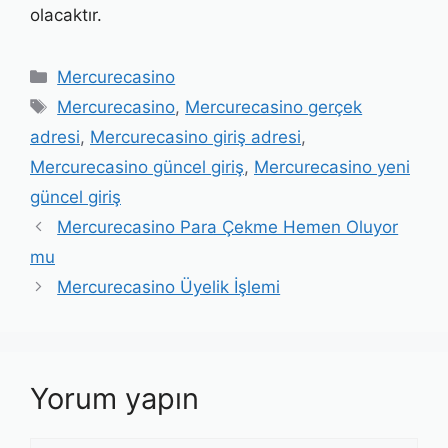
olacaktır.
Kategoriler
Mercurecasino
Etiketler
Mercurecasino
,
Mercurecasino gerçek
adresi
,
Mercurecasino giriş adresi
,
Mercurecasino güncel giriş
,
Mercurecasino yeni
güncel giriş
Mercurecasino Para Çekme Hemen Oluyor
mu
Mercurecasino Üyelik İşlemi
Yorum yapın