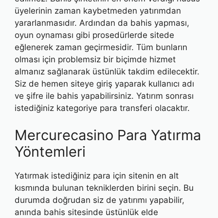
üyelerinin zaman kaybetmeden yatırımdan
yararlanmasıdır. Ardından da bahis yapması,
oyun oynaması gibi prosedürlerde sitede
eğlenerek zaman geçirmesidir. Tüm bunların
olması için problemsiz bir biçimde hizmet
almanız sağlanarak üstünlük takdim edilecektir.
Siz de hemen siteye giriş yaparak kullanıcı adı
ve şifre ile bahis yapabilirsiniz. Yatırım sonrası
istediğiniz kategoriye para transferi olacaktır.
Mercurecasino Para Yatırma
Yöntemleri
Yatırmak istediğiniz para için sitenin en alt
kısmında bulunan tekniklerden birini seçin. Bu
durumda doğrudan siz de yatırımı yapabilir,
anında bahis sitesinde üstünlük elde