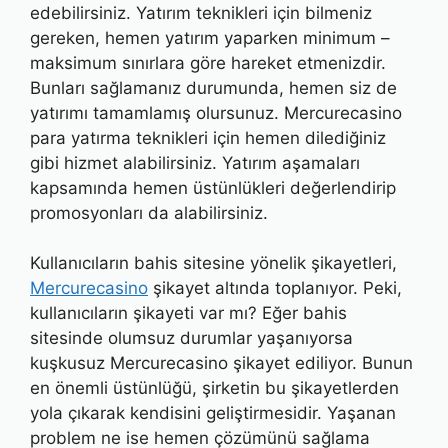
edebilirsiniz. Yatırım teknikleri için bilmeniz
gereken, hemen yatırım yaparken minimum –
maksimum sınırlara göre hareket etmenizdir.
Bunları sağlamanız durumunda, hemen siz de
yatırımı tamamlamış olursunuz. Mercurecasino
para yatırma teknikleri için hemen dilediğiniz
gibi hizmet alabilirsiniz. Yatırım aşamaları
kapsamında hemen üstünlükleri değerlendirip
promosyonları da alabilirsiniz.
Kullanıcıların bahis sitesine yönelik şikayetleri,
Mercurecasino
şikayet altında toplanıyor. Peki,
kullanıcıların şikayeti var mı? Eğer bahis
sitesinde olumsuz durumlar yaşanıyorsa
kuşkusuz Mercurecasino şikayet ediliyor. Bunun
en önemli üstünlüğü, şirketin bu şikayetlerden
yola çıkarak kendisini geliştirmesidir. Yaşanan
problem ne ise hemen çözümünü sağlama