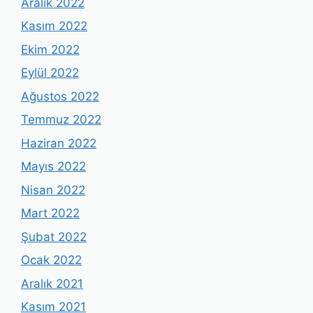
Aralık 2022
Kasım 2022
Ekim 2022
Eylül 2022
Ağustos 2022
Temmuz 2022
Haziran 2022
Mayıs 2022
Nisan 2022
Mart 2022
Şubat 2022
Ocak 2022
Aralık 2021
Kasım 2021