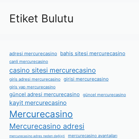
Etiket Bulutu
bahis sitesi mercurecasino
adresi mercurecasino
canli mercurecasino
casino sitesi mercurecasino
girisi mercurecasino
giris adresi mercurecasino
giris yap mercurecasino
güncel adresi mercurecasino
güncel mercurecasino
kayit mercurecasino
Mercurecasino
Mercurecasino adresi
mercurecasino avantajları
mercurecasino adres neden değişti