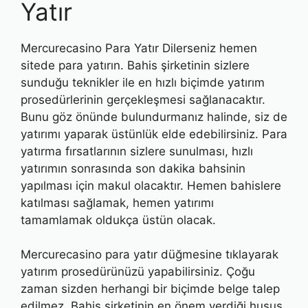
Yatır
Mercurecasino Para Yatır Dilerseniz hemen
sitede para yatırın. Bahis şirketinin sizlere
sunduğu teknikler ile en hızlı biçimde yatırım
prosedürlerinin gerçekleşmesi sağlanacaktır.
Bunu göz önünde bulundurmanız halinde, siz de
yatırımı yaparak üstünlük elde edebilirsiniz. Para
yatırma fırsatlarının sizlere sunulması, hızlı
yatırımın sonrasında son dakika bahsinin
yapılması için makul olacaktır. Hemen bahislere
katılması sağlamak, hemen yatırımı
tamamlamak oldukça üstün olacak.
Mercurecasino para yatır düğmesine tıklayarak
yatırım prosedürünüzü yapabilirsiniz. Çoğu
zaman sizden herhangi bir biçimde belge talep
edilmez. Bahis şirketinin en önem verdiği husus