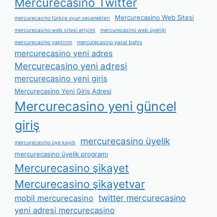
Mercurecasino Twitter
Mercurecasino Web Sitesi
mercurecasino türkçe oyun seçenekleri
mercurecasino web sitesi erişimi
mercurecasino web üyeliği
mercurecasino yaptırım
mercurecasino yasal bahis
mercurecasino yeni adres
Mercurecasino yeni adresi
mercurecasino yeni giris
Mercurecasino Yeni Giriş Adresi
Mercurecasino yeni güncel
giriş
mercurecasino üyelik
mercurecasino üye kaydı
mercurecasino üyelik programı
Mercurecasino şikayet
Mercurecasino şikayetvar
twitter mercurecasino
mobil mercurecasino
yeni adresi mercurecasino