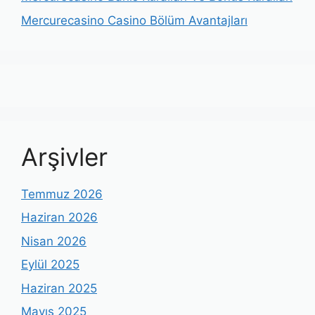
Mercurecasino Casino Bölüm Avantajları
Arşivler
Temmuz 2026
Haziran 2026
Nisan 2026
Eylül 2025
Haziran 2025
Mayıs 2025