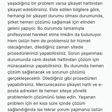
yaşadığınız bir problem varsa şikayet hattından
şikayet edebilirsiniz. Elde edilen bilgilere göre,
herhangi bir şikayet durumu olması durumunda,
şirket hemen çözümü sağlamak için elinden
geleni yapıyor. Bu durumda tamamıyla
profesyonel hareket etme imkânı da bulunuyor.
Hem üstün hem de problemsiz bir hizmet
olacağından, dilediğiniz zaman sitede
prosedürlerinizi yapabilirsiniz. Sorun yaşanması
durumunda canlı destek hattından çözüm için
müracaatınızı yapabilirsiniz. Bu durumda hemen
çözüm sağlanacak ve sorunun çözümü
gerçekleşecektir. Dilediğiniz gibi prosedürleri
yapabilirsiniz. Mercurecasino şikayet hattı ve e-
posta adresleri ile hemen siteye yönelik
problemlerin çözümünü talep edin. Yaşanan
problem için en kısa süre içinde çözüm
sağlandığında ise tekrar yorum yapmanız üstün