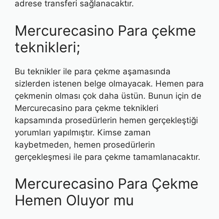
adrese transferi sağlanacaktır.
Mercurecasino Para çekme
teknikleri;
Bu teknikler ile para çekme aşamasında
sizlerden istenen belge olmayacak. Hemen para
çekmenin olması çok daha üstün. Bunun için de
Mercurecasino para çekme teknikleri
kapsamında prosedürlerin hemen gerçekleştiği
yorumları yapılmıştır. Kimse zaman
kaybetmeden, hemen prosedürlerin
gerçekleşmesi ile para çekme tamamlanacaktır.
Mercurecasino Para Çekme
Hemen Oluyor mu