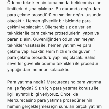
Ödeme tekniklerinin tamamında belirlenmiş olan
limitlerin dışına çıkılmaz. Bu durumda doğrudan
para çekme prosedürü bu sınırlar doğrultusunda
olacaktır. Hemen güvenilir bir biçimde para
çekimi yapılacaktır. Dilerseniz siz de verilen
teknikler ile para çekme prosedürlerini yapın ve
paranızı alın. Güvenliğinden ödün verilmeyen
teknikler vasıtası ile, hemen yatırım ve para
çekme yapılacaktır. Hem hızlı em de güvenilir
para çekme prosedürü yapılmış olacak. Bahis
severler güvenilir ödeme teknikleri ile prosedür
yaptığından memnun kalacaktır.
Para yatırma nedir? Mercurecasino para yatırma
ne işe fayda? Sizin için para yatırma konusu ile
ilgili ayrıntılı bilgi veriyoruz. Öncelikle
Mercurecasino para yatırma prosedürlerinin
hemen gerçekleşmesi için sunulan birçok yatırım