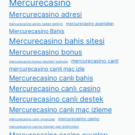
Mercurecasino
Mercurecasino adresi
mercurecasino avantajları
mercurecasino adres neden değişti
Mercurecasino Bahis
Mercurecasino bahis sitesi
Mercurecasino bonus
mercurecasino canli
mercurecasino bonus destekli bahisler
mercurecasino canli maç izle
Mercurecasino canlı bahis
Mercurecasino canlı casino
Mercurecasino canlı destek
Mercurecasino canlı maç izleme
mercurecasino casino
mercurecasino canlı oyuncular
mercurecasino casino müşteri geri bildirimleri
Mercurecasino casino oyunları