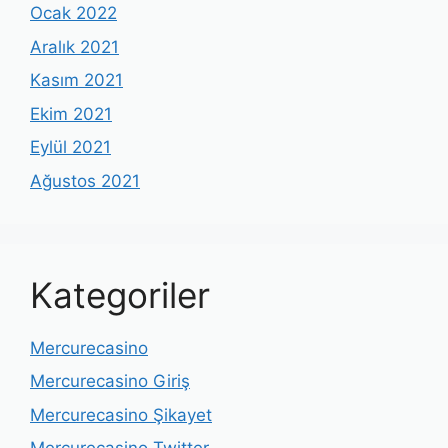
Ocak 2022
Aralık 2021
Kasım 2021
Ekim 2021
Eylül 2021
Ağustos 2021
Kategoriler
Mercurecasino
Mercurecasino Giriş
Mercurecasino Şikayet