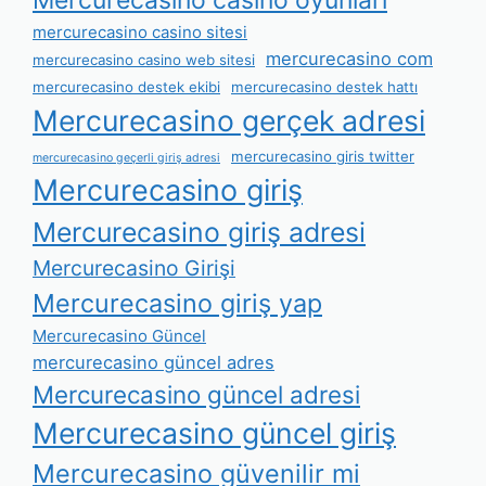
mercurecasino casino sitesi
mercurecasino com
mercurecasino casino web sitesi
mercurecasino destek ekibi
mercurecasino destek hattı
Mercurecasino gerçek adresi
mercurecasino giris twitter
mercurecasino geçerli giriş adresi
Mercurecasino giriş
Mercurecasino giriş adresi
Mercurecasino Girişi
Mercurecasino giriş yap
Mercurecasino Güncel
mercurecasino güncel adres
Mercurecasino güncel adresi
Mercurecasino güncel giriş
Mercurecasino güvenilir mi