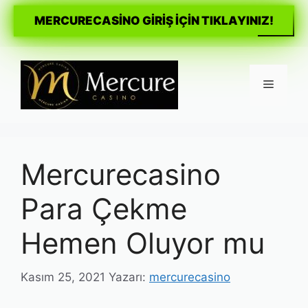
MERCURECASİNO GİRİŞ İÇİN TIKLAYINIZ!
İçeriğe
atla
Menü
Mercurecasino
Para Çekme
Hemen Oluyor mu
Kasım 25, 2021
Yazarı:
mercurecasino