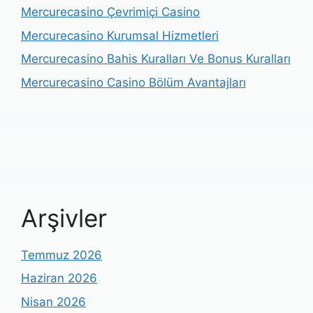
Mercurecasino Çevrimiçi Casino
Mercurecasino Kurumsal Hizmetleri
Mercurecasino Bahis Kuralları Ve Bonus Kuralları
Mercurecasino Casino Bölüm Avantajları
Arşivler
Temmuz 2026
Haziran 2026
Nisan 2026