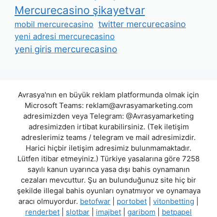
Mercurecasino şikayetvar
twitter mercurecasino
mobil mercurecasino
yeni adresi mercurecasino
yeni giris mercurecasino
Avrasya'nın en büyük reklam platformunda olmak için
Microsoft Teams:
reklam@avrasyamarketing.com
adresimizden veya Telegram: @Avrasyamarketing
adresimizden irtibat kurabilirsiniz. (Tek iletişim
adreslerimiz teams / telegram ve mail adresimizdir.
Harici hiçbir iletişim adresimiz bulunmamaktadır.
Lütfen itibar etmeyiniz.) Türkiye yasalarına göre 7258
sayılı kanun uyarınca yasa dışı bahis oynamanın
cezaları mevcuttur. Şu an bulunduğunuz site hiç bir
şekilde illegal bahis oyunları oynatmıyor ve oynamaya
aracı olmuyordur.
betofwar
|
portobet
|
vitonbetting
|
renderbet
|
slotbar
|
imajbet
|
garibom
|
betpapel