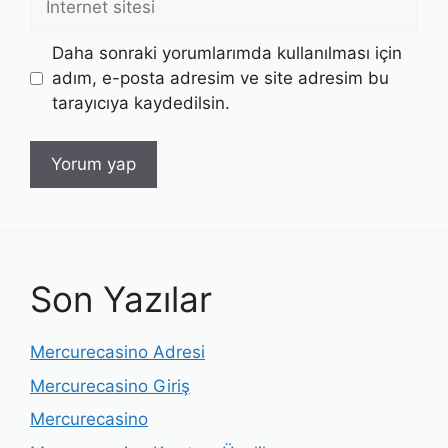
sitesi
Daha sonraki yorumlarımda kullanılması için
adım, e-posta adresim ve site adresim bu
tarayıcıya kaydedilsin.
Son Yazılar
Mercurecasino Adresi
Mercurecasino Giriş
Mercurecasino