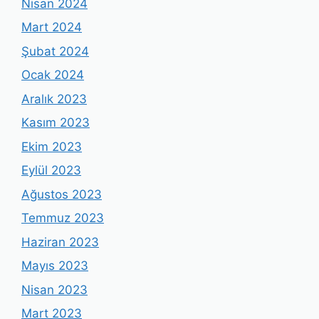
Nisan 2024
Mart 2024
Şubat 2024
Ocak 2024
Aralık 2023
Kasım 2023
Ekim 2023
Eylül 2023
Ağustos 2023
Temmuz 2023
Haziran 2023
Mayıs 2023
Nisan 2023
Mart 2023