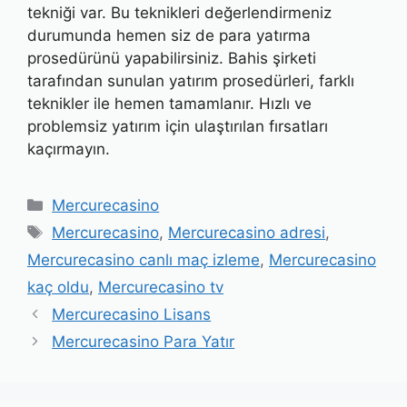
tekniği var. Bu teknikleri değerlendirmeniz
durumunda hemen siz de para yatırma
prosedürünü yapabilirsiniz. Bahis şirketi
tarafından sunulan yatırım prosedürleri, farklı
teknikler ile hemen tamamlanır. Hızlı ve
problemsiz yatırım için ulaştırılan fırsatları
kaçırmayın.
Kategoriler
Mercurecasino
Etiketler
Mercurecasino
,
Mercurecasino adresi
,
Mercurecasino canlı maç izleme
,
Mercurecasino
kaç oldu
,
Mercurecasino tv
Mercurecasino Lisans
Mercurecasino Para Yatır