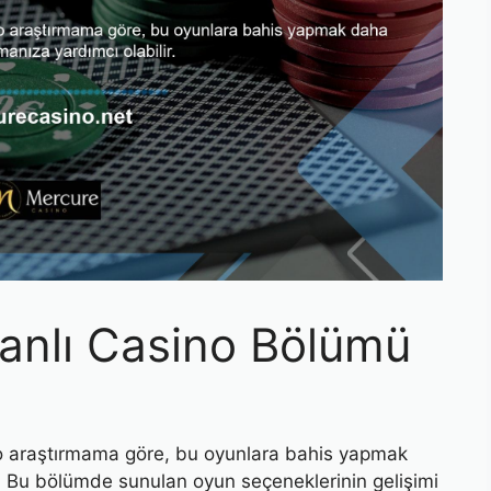
anlı Casino Bölümü
o araştırmama göre, bu oyunlara bahis yapmak
r. Bu bölümde sunulan oyun seçeneklerinin gelişimi