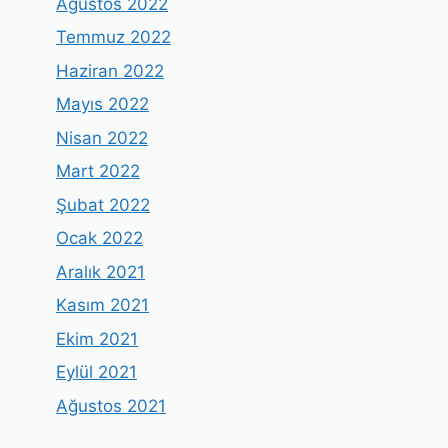
Ağustos 2022
Temmuz 2022
Haziran 2022
Mayıs 2022
Nisan 2022
Mart 2022
Şubat 2022
Ocak 2022
Aralık 2021
Kasım 2021
Ekim 2021
Eylül 2021
Ağustos 2021