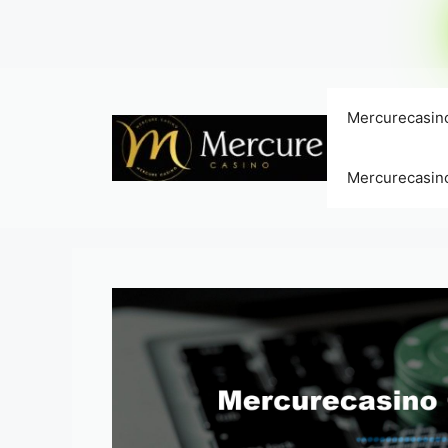
İçeriğe
atla
Mercurecasin
Mercurecasino