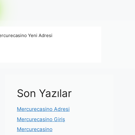
rcurecasino Yeni Adresi
Son Yazılar
Mercurecasino Adresi
Mercurecasino Giriş
Mercurecasino