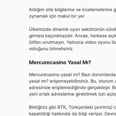
Aldığım site bilgilerine ve incelemelerine 
oynamak için makul bir yer.
Ülkemizde dinamik oyun sektörünün sürekli 
girmesi kaçınılmazdır. Ancak, herkese açık
lütfen unutmayın. Yalnızca video oyunu lisa
olduğunu bilmelisiniz.
Mercurecasino Yasal Mı?
Mercurecasino yasal mı? Bazı durumlard
yasal mı?
erişemeyebilirsiniz. Bu, oturum
adresinize erişilemediğinde gerçekleşir. B
yeni ortak adreslerine girebilmek için açıl
Bildiğiniz gibi BTK, Türkiye’deki çevrimiçi
kapatıldığı hakkında da bilgi veriyor. Dev