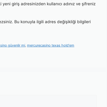
 yeni giriş adresinizden kullanıcı adınız ve şifreniz
iniz. Bu konuyla ilgili adres değişikliği bilgileri
sino güvenlir mi
,
mercurecasino texas hold'em