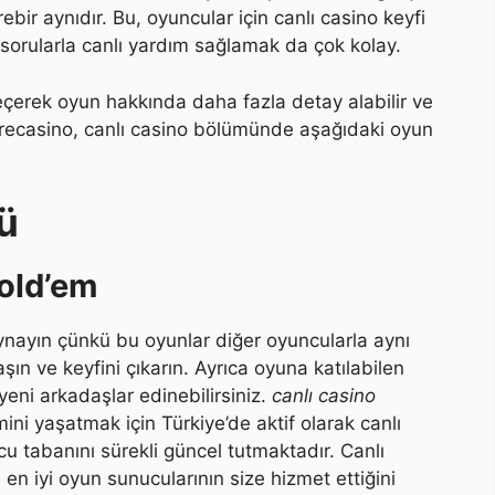
bir aynıdır. Bu, oyuncular için canlı casino keyfi
ik sorularla canlı yardım sağlamak da çok kolay.
eçerek oyun hakkında daha fazla detay alabilir ve
urecasino, canlı casino bölümünde aşağıdaki oyun
ü
old’em
nayın çünkü bu oyunlar diğer oyuncularla aynı
şın ve keyfini çıkarın. Ayrıca oyuna katılabilen
eni arkadaşlar edinebilirsiniz.
canlı casino
ini yaşatmak için Türkiye’de aktif olarak canlı
u tabanını sürekli güncel tutmaktadır. Canlı
n iyi oyun sunucularının size hizmet ettiğini