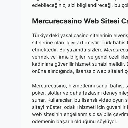
edebileceğiniz, sizi bilgilendireceği, bu ç
Mercurecasino Web Sitesi C
Türkiye’deki yasal casino sitelerinin elveri
sitelerine olan ilgiyi artırmıştır. Türk bahis 
etmektedir. Bu yazımda sizlere
Mercurecas
vermek ve firma bilgileri ve genel özellik
kadınlara güvenilir hizmet sunabilmelidir. 
önüne alındığında, lisanssız web siteleri çok
Mercurecasino, hizmetlerini sanal bahis, sp
poker, slotlar ve daha fazlasını deneyiml
sunar. Kullanıcılar, bu lisanslı video oyun
siteyi müşteri odaklı hizmeti için güvenilir
web sitesinin engellenmiş olsa bile çevr
ödemenin başarılı olduğunu söylüyor.