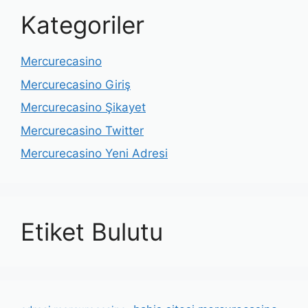
Kategoriler
Mercurecasino
Mercurecasino Giriş
Mercurecasino Şikayet
Mercurecasino Twitter
Mercurecasino Yeni Adresi
Etiket Bulutu