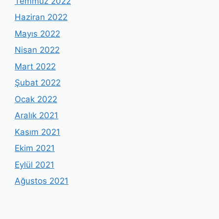
Temmuz 2022
Haziran 2022
Mayıs 2022
Nisan 2022
Mart 2022
Şubat 2022
Ocak 2022
Aralık 2021
Kasım 2021
Ekim 2021
Eylül 2021
Ağustos 2021