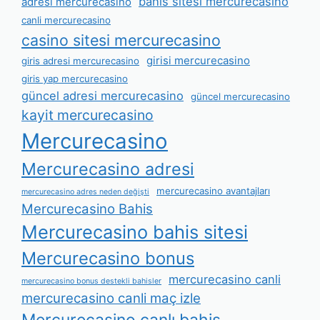
bahis sitesi mercurecasino
adresi mercurecasino
canli mercurecasino
casino sitesi mercurecasino
girisi mercurecasino
giris adresi mercurecasino
giris yap mercurecasino
güncel adresi mercurecasino
güncel mercurecasino
kayit mercurecasino
Mercurecasino
Mercurecasino adresi
mercurecasino avantajları
mercurecasino adres neden değişti
Mercurecasino Bahis
Mercurecasino bahis sitesi
Mercurecasino bonus
mercurecasino canli
mercurecasino bonus destekli bahisler
mercurecasino canli maç izle