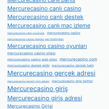
Mercurecasino canlı bahis
Mercurecasino canlı casino
Mercurecasino canlı destek
Mercurecasino canlı maç izleme
mercurecasino casino
mercurecasino canlı oyuncular
mercurecasino casino müşteri geri bildirimleri
Mercurecasino casino oyunları
mercurecasino casino sitesi
mercurecasino com
mercurecasino casino web sitesi
mercurecasino destek ekibi
mercurecasino destek hattı
Mercurecasino gerçek adresi
mercurecasino giris twitter
mercurecasino geçerli giriş adresi
Mercurecasino giriş
Mercurecasino giriş adresi
Mercurecasino Girişi