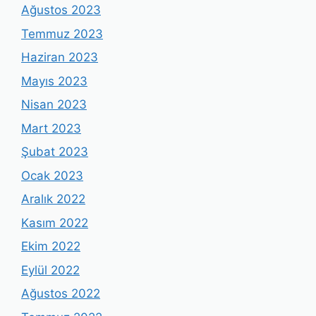
Ağustos 2023
Temmuz 2023
Haziran 2023
Mayıs 2023
Nisan 2023
Mart 2023
Şubat 2023
Ocak 2023
Aralık 2022
Kasım 2022
Ekim 2022
Eylül 2022
Ağustos 2022