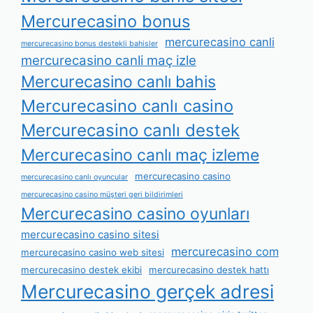
Mercurecasino bonus
mercurecasino canli
mercurecasino bonus destekli bahisler
mercurecasino canli maç izle
Mercurecasino canlı bahis
Mercurecasino canlı casino
Mercurecasino canlı destek
Mercurecasino canlı maç izleme
mercurecasino casino
mercurecasino canlı oyuncular
mercurecasino casino müşteri geri bildirimleri
Mercurecasino casino oyunları
mercurecasino casino sitesi
mercurecasino com
mercurecasino casino web sitesi
mercurecasino destek ekibi
mercurecasino destek hattı
Mercurecasino gerçek adresi