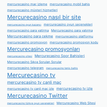
mercurecasino maç izleme
mercurecasino mobil bahis
mercurecasino müşteri hizmetleri
Mercurecasino nasıl bir site
mercurecasino oyun seçenekleri
mercurecasino oyun kazancı
mercurecasino para yatirma
Mercurecasino para yatırma
Mercurecasino para çekme
mercurecasino platformu
mercurecasino promosyon
mercurecasino promosyon kodu
Mercurecasino promosyonları
Mercurecasino Spor Bahisleri
mercurecasino sitesi
Mercurecasino Sıkça Sorulan Sorular
mercurecasino telegram
mercurecasino tenis bahis
Mercurecasino tv
mercurecasino tv canli maç
mercurecasino tv izle
mercurecasino tv canli maç izle
Mercurecasino Twitter
Mercurecasino Web Sitesi
mercurecasino türkçe oyun seçenekleri