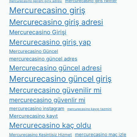
mercurecasino giris twitter
mercurecasino geçerli giriş adresi
Mercurecasino giriş
Mercurecasino giriş adresi
Mercurecasino Girişi
Mercurecasino giriş yap
Mercurecasino Güncel
mercurecasino güncel adres
Mercurecasino güncel adresi
Mercurecasino güncel giriş
Mercurecasino güvenilir mi
mercurecasino güvenlir mi
mercurecasino instagram
mercurecasino kayıp tazmini
Mercurecasino kayıt
Mercurecasino kaç oldu
mercurecasino maç izle
Mercurecasino Kesintisiz Hizmet