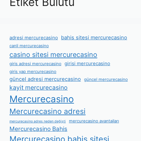
Etiket Bulutu
bahis sitesi mercurecasino
adresi mercurecasino
canli mercurecasino
casino sitesi mercurecasino
girisi mercurecasino
giris adresi mercurecasino
giris yap mercurecasino
güncel adresi mercurecasino
güncel mercurecasino
kayit mercurecasino
Mercurecasino
Mercurecasino adresi
mercurecasino avantajları
mercurecasino adres neden değişti
Mercurecasino Bahis
Mercurecasino bahis sitesi