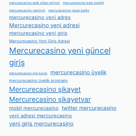
mercurecasino web sitesi erişimi
mercurecasino web üyeliği
mercurecasino yaptırım
mercurecasino yasal bahis
mercurecasino yeni adres
Mercurecasino yeni adresi
mercurecasino yeni giris
Mercurecasino Yeni Giriş Adresi
Mercurecasino yeni güncel
giriş
mercurecasino üyelik
mercurecasino üye kaydı
mercurecasino üyelik programı
Mercurecasino şikayet
Mercurecasino şikayetvar
twitter mercurecasino
mobil mercurecasino
yeni adresi mercurecasino
yeni giris mercurecasino