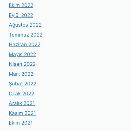
Ekim 2022
Eylül 2022
Ağustos 2022
Temmuz 2022
Haziran 2022
Mayıs 2022
Nisan 2022
Mart 2022
Şubat 2022
Ocak 2022
Aralık 2021
Kasım 2021
Ekim 2021