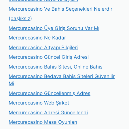
Mercurecasino Ve Bahis Seçenekleri Nelerdir
(başlıksız)
Mercurecasino Üye Giriş Sorunu Var Mı
Mercurecasino Ne Kadar
Mercurecasino Altyapı Bilgileri
Mercurecasino Güncel Giriş Adresi
Mercurecasino Bahis Sitesi, Online Bahis
Mercurecasino Bedava Bahis Siteleri Güvenilir
Mi
Mercurecasino Güncellenmiş Adres
Mercurecasino Web Şirket
Mercurecasino Adresi Güncellendi
Mercurecasino Masa Oyunları