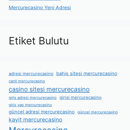
Mercurecasino Yeni Adresi
Etiket Bulutu
bahis sitesi mercurecasino
adresi mercurecasino
canli mercurecasino
casino sitesi mercurecasino
girisi mercurecasino
giris adresi mercurecasino
giris yap mercurecasino
güncel adresi mercurecasino
güncel mercurecasino
kayit mercurecasino