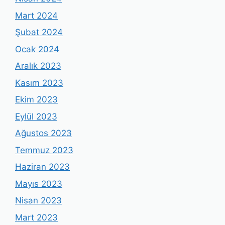
Mart 2024
Şubat 2024
Ocak 2024
Aralık 2023
Kasım 2023
Ekim 2023
Eylül 2023
Ağustos 2023
Temmuz 2023
Haziran 2023
Mayıs 2023
Nisan 2023
Mart 2023