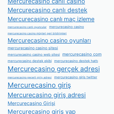
Mercurecasino canlı casino
Mercurecasino canlı destek
Mercurecasino canlı maç izleme
mercurecasino casino
mercurecasino canlı oyuncular
mercurecasino casino müşteri geri bildirimleri
Mercurecasino casino oyunları
mercurecasino casino sitesi
mercurecasino com
mercurecasino casino web sitesi
mercurecasino destek ekibi
mercurecasino destek hattı
Mercurecasino gerçek adresi
mercurecasino giris twitter
mercurecasino geçerli giriş adresi
Mercurecasino giriş
Mercurecasino giriş adresi
Mercurecasino Girişi
Mercurecasino giriş yap