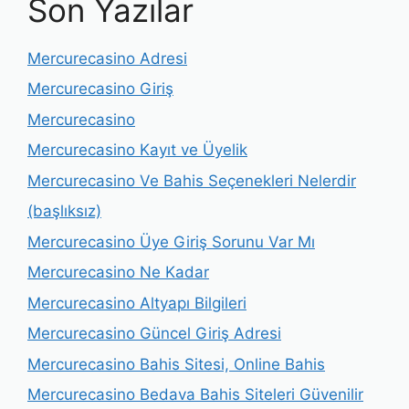
Son Yazılar
Mercurecasino Adresi
Mercurecasino Giriş
Mercurecasino
Mercurecasino Kayıt ve Üyelik
Mercurecasino Ve Bahis Seçenekleri Nelerdir
(başlıksız)
Mercurecasino Üye Giriş Sorunu Var Mı
Mercurecasino Ne Kadar
Mercurecasino Altyapı Bilgileri
Mercurecasino Güncel Giriş Adresi
Mercurecasino Bahis Sitesi, Online Bahis
Mercurecasino Bedava Bahis Siteleri Güvenilir