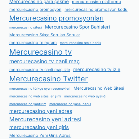
Mercurecasino para çekme
mercurecasino platformu
mercurecasino promosyon
mercurecasino promosyon kodu
Mercurecasino promosyonları
Mercurecasino Spor Bahisleri
mercurecasino sitesi
Mercurecasino Sıkça Sorulan Sorular
mercurecasino telegram
mercurecasino tenis bahis
Mercurecasino tv
mercurecasino tv canli maç
mercurecasino tv izle
mercurecasino tv canli maç izle
Mercurecasino Twitter
Mercurecasino Web Sitesi
mercurecasino türkçe oyun seçenekleri
mercurecasino web sitesi erişimi
mercurecasino web üyeliği
mercurecasino yaptırım
mercurecasino yasal bahis
mercurecasino yeni adres
Mercurecasino yeni adresi
mercurecasino yeni giris
Mercurecasino Yeni Giriş Adresi