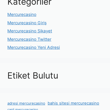
Kategoriler
Mercurecasino
Mercurecasino Giriş
Mercurecasino Şikayet
Mercurecasino Twitter
Mercurecasino Yeni Adresi
Etiket Bulutu
bahis sitesi mercurecasino
adresi mercurecasino
canli mercurecasino