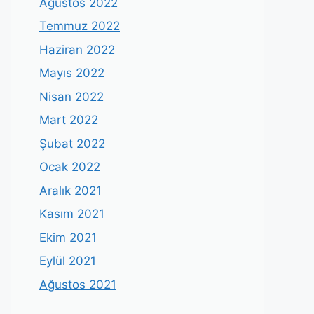
Ağustos 2022
Temmuz 2022
Haziran 2022
Mayıs 2022
Nisan 2022
Mart 2022
Şubat 2022
Ocak 2022
Aralık 2021
Kasım 2021
Ekim 2021
Eylül 2021
Ağustos 2021