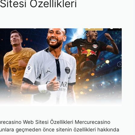
tesi Özellikleri
urecasino Web Sitesi Özellikleri Mercurecasino
unlara geçmeden önce sitenin özellikleri hakkında