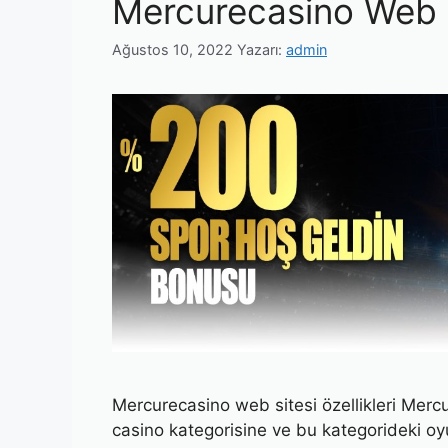
Mercurecasino Web Si
Ağustos 10, 2022
Yazarı:
admin
Mercurecasino web sitesi özellikleri Merc
casino kategorisine ve bu kategorideki oy