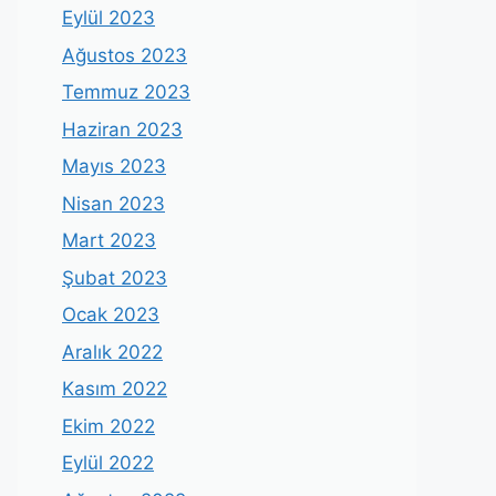
Eylül 2023
Ağustos 2023
Temmuz 2023
Haziran 2023
Mayıs 2023
Nisan 2023
Mart 2023
Şubat 2023
Ocak 2023
Aralık 2022
Kasım 2022
Ekim 2022
Eylül 2022