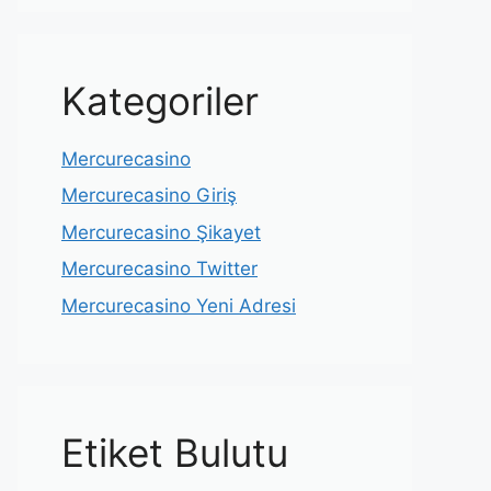
Kategoriler
Mercurecasino
Mercurecasino Giriş
Mercurecasino Şikayet
Mercurecasino Twitter
Mercurecasino Yeni Adresi
Etiket Bulutu