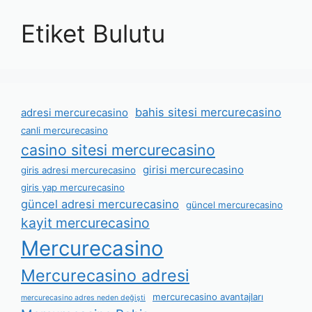
Etiket Bulutu
bahis sitesi mercurecasino
adresi mercurecasino
canli mercurecasino
casino sitesi mercurecasino
girisi mercurecasino
giris adresi mercurecasino
giris yap mercurecasino
güncel adresi mercurecasino
güncel mercurecasino
kayit mercurecasino
Mercurecasino
Mercurecasino adresi
mercurecasino avantajları
mercurecasino adres neden değişti