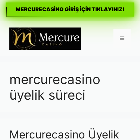
MERCURECASİNO GİRİŞ İÇİN TIKLAYINIZ!
İçeriğe
atla
Menü
mercurecasino
üyelik süreci
Mercurecasino Üyelik