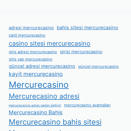
bahis sitesi mercurecasino
adresi mercurecasino
canli mercurecasino
casino sitesi mercurecasino
girisi mercurecasino
giris adresi mercurecasino
giris yap mercurecasino
güncel adresi mercurecasino
güncel mercurecasino
kayit mercurecasino
Mercurecasino
Mercurecasino adresi
mercurecasino avantajları
mercurecasino adres neden değişti
Mercurecasino Bahis
Mercurecasino bahis sitesi