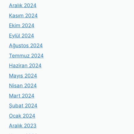
Aralık 2024
Kasım 2024
Ekim 2024
Eylül 2024
Ağustos 2024
Temmuz 2024
Haziran 2024
Mayıs 2024
Nisan 2024
Mart 2024
Şubat 2024
Ocak 2024
Aralık 2023