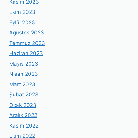
Kasım 2023
Ekim 2023
Eylül 2023
Ağustos 2023
Temmuz 2023
Haziran 2023
Mayıs 2023
Nisan 2023
Mart 2023
Şubat 2023
Ocak 2023
Aralık 2022
Kasım 2022
Ekim 2022