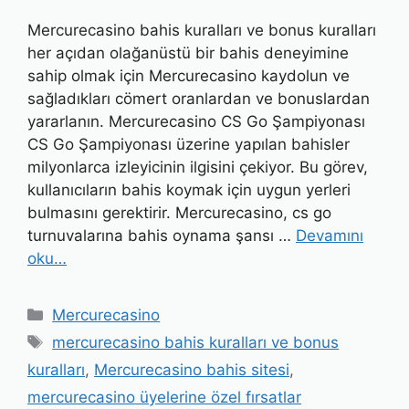
Mercurecasino bahis kuralları ve bonus kuralları
her açıdan olağanüstü bir bahis deneyimine
sahip olmak için Mercurecasino kaydolun ve
sağladıkları cömert oranlardan ve bonuslardan
yararlanın. Mercurecasino CS Go Şampiyonası
CS Go Şampiyonası üzerine yapılan bahisler
milyonlarca izleyicinin ilgisini çekiyor. Bu görev,
kullanıcıların bahis koymak için uygun yerleri
bulmasını gerektirir. Mercurecasino, cs go
turnuvalarına bahis oynama şansı …
Devamını
oku…
Kategoriler
Mercurecasino
Etiketler
mercurecasino bahis kuralları ve bonus
kuralları
,
Mercurecasino bahis sitesi
,
mercurecasino üyelerine özel fırsatlar