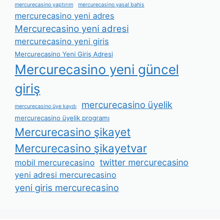
mercurecasino yaptırım
mercurecasino yasal bahis
mercurecasino yeni adres
Mercurecasino yeni adresi
mercurecasino yeni giris
Mercurecasino Yeni Giriş Adresi
Mercurecasino yeni güncel
giriş
mercurecasino üyelik
mercurecasino üye kaydı
mercurecasino üyelik programı
Mercurecasino şikayet
Mercurecasino şikayetvar
twitter mercurecasino
mobil mercurecasino
yeni adresi mercurecasino
yeni giris mercurecasino