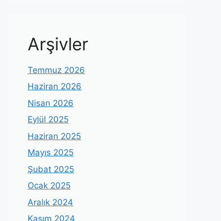
Arşivler
Temmuz 2026
Haziran 2026
Nisan 2026
Eylül 2025
Haziran 2025
Mayıs 2025
Şubat 2025
Ocak 2025
Aralık 2024
Kasım 2024