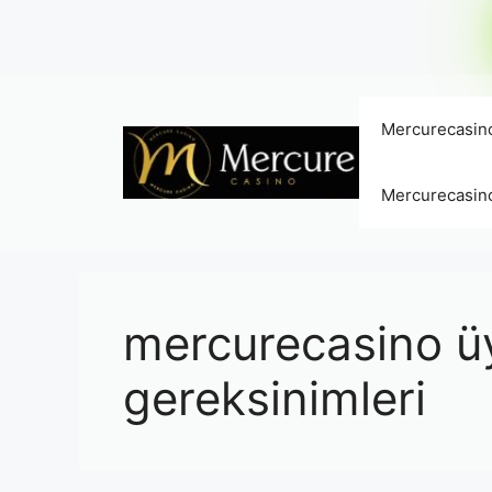
İçeriğe
atla
Mercurecasin
Mercurecasino
mercurecasino üy
gereksinimleri