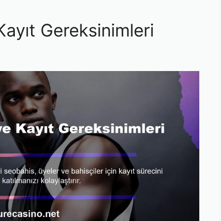
ayıt Gereksinimleri