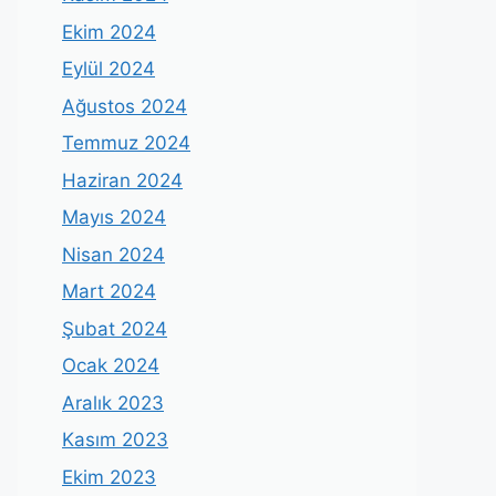
Ekim 2024
Eylül 2024
Ağustos 2024
Temmuz 2024
Haziran 2024
Mayıs 2024
Nisan 2024
Mart 2024
Şubat 2024
Ocak 2024
Aralık 2023
Kasım 2023
Ekim 2023