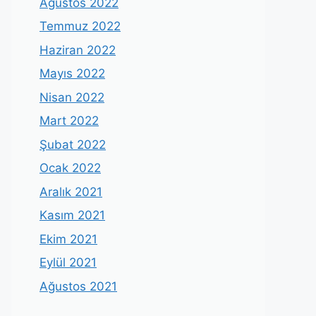
Ağustos 2022
Temmuz 2022
Haziran 2022
Mayıs 2022
Nisan 2022
Mart 2022
Şubat 2022
Ocak 2022
Aralık 2021
Kasım 2021
Ekim 2021
Eylül 2021
Ağustos 2021