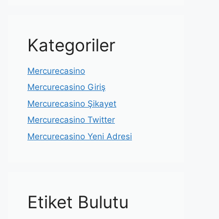
Kategoriler
Mercurecasino
Mercurecasino Giriş
Mercurecasino Şikayet
Mercurecasino Twitter
Mercurecasino Yeni Adresi
Etiket Bulutu