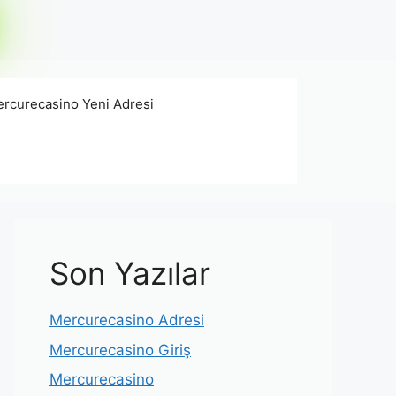
rcurecasino Yeni Adresi
Son Yazılar
Mercurecasino Adresi
Mercurecasino Giriş
Mercurecasino