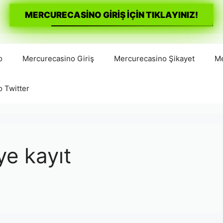
MERCURECASİNO GİRİŞ İÇİN TIKLAYINIZ!
o
Mercurecasino Giriş
Mercurecasino Şikayet
Me
 Twitter
e kayıt