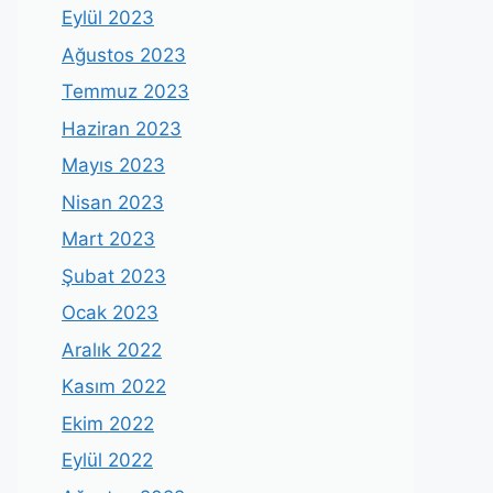
Eylül 2023
Ağustos 2023
Temmuz 2023
Haziran 2023
Mayıs 2023
Nisan 2023
Mart 2023
Şubat 2023
Ocak 2023
Aralık 2022
Kasım 2022
Ekim 2022
Eylül 2022