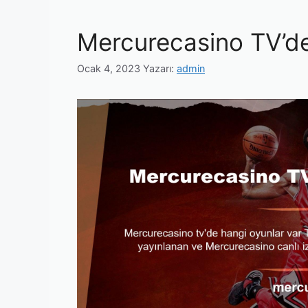
Mercurecasino TV’de
Ocak 4, 2023
Yazarı:
admin