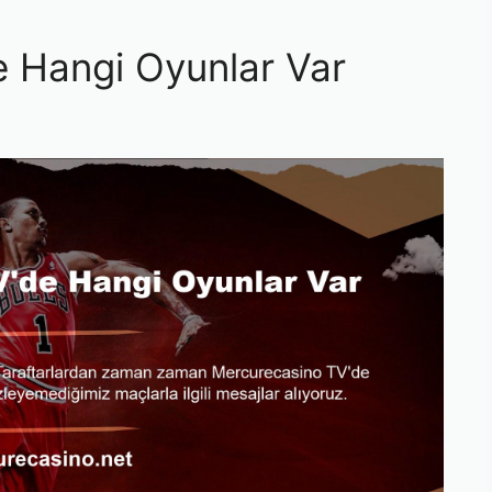
 Hangi Oyunlar Var