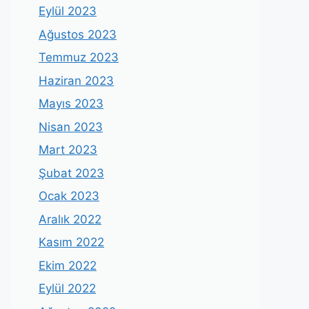
Eylül 2023
Ağustos 2023
Temmuz 2023
Haziran 2023
Mayıs 2023
Nisan 2023
Mart 2023
Şubat 2023
Ocak 2023
Aralık 2022
Kasım 2022
Ekim 2022
Eylül 2022