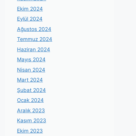
Ekim 2024
Eylül 2024
Ağustos 2024
Temmuz 2024
Haziran 2024
Mayıs 2024
Nisan 2024
Mart 2024
Şubat 2024
Ocak 2024
Aralık 2023
Kasım 2023
Ekim 2023