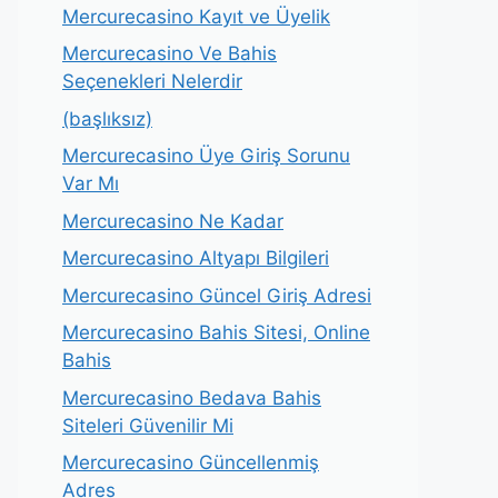
Mercurecasino Kayıt ve Üyelik
Mercurecasino Ve Bahis
Seçenekleri Nelerdir
(başlıksız)
Mercurecasino Üye Giriş Sorunu
Var Mı
Mercurecasino Ne Kadar
Mercurecasino Altyapı Bilgileri
Mercurecasino Güncel Giriş Adresi
Mercurecasino Bahis Sitesi, Online
Bahis
Mercurecasino Bedava Bahis
Siteleri Güvenilir Mi
Mercurecasino Güncellenmiş
Adres