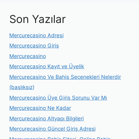
Son Yazılar
Mercurecasino Adresi
Mercurecasino Giriş
Mercurecasino
Mercurecasino Kayıt ve Üyelik
Mercurecasino Ve Bahis Seçenekleri Nelerdir
(başlıksız)
Mercurecasino Üye Giriş Sorunu Var Mı
Mercurecasino Ne Kadar
Mercurecasino Altyapı Bilgileri
Mercurecasino Güncel Giriş Adresi