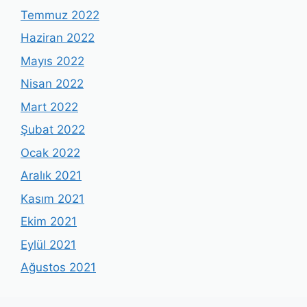
Temmuz 2022
Haziran 2022
Mayıs 2022
Nisan 2022
Mart 2022
Şubat 2022
Ocak 2022
Aralık 2021
Kasım 2021
Ekim 2021
Eylül 2021
Ağustos 2021