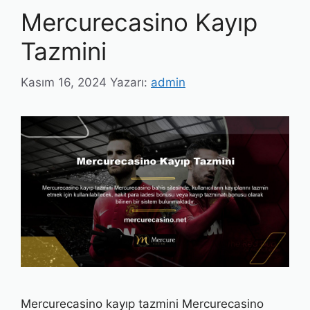
Mercurecasino Kayıp
Tazmini
Kasım 16, 2024
Yazarı:
admin
Mercurecasino kayıp tazmini Mercurecasino