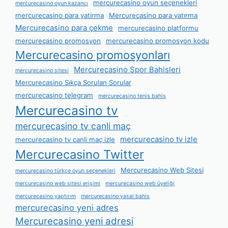
mercurecasino oyun seçenekleri
mercurecasino oyun kazancı
mercurecasino para yatirma
Mercurecasino para yatırma
Mercurecasino para çekme
mercurecasino platformu
mercurecasino promosyon
mercurecasino promosyon kodu
Mercurecasino promosyonları
Mercurecasino Spor Bahisleri
mercurecasino sitesi
Mercurecasino Sıkça Sorulan Sorular
mercurecasino telegram
mercurecasino tenis bahis
Mercurecasino tv
mercurecasino tv canli maç
mercurecasino tv izle
mercurecasino tv canli maç izle
Mercurecasino Twitter
Mercurecasino Web Sitesi
mercurecasino türkçe oyun seçenekleri
mercurecasino web sitesi erişimi
mercurecasino web üyeliği
mercurecasino yaptırım
mercurecasino yasal bahis
mercurecasino yeni adres
Mercurecasino yeni adresi