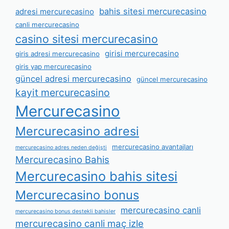
bahis sitesi mercurecasino
adresi mercurecasino
canli mercurecasino
casino sitesi mercurecasino
girisi mercurecasino
giris adresi mercurecasino
giris yap mercurecasino
güncel adresi mercurecasino
güncel mercurecasino
kayit mercurecasino
Mercurecasino
Mercurecasino adresi
mercurecasino avantajları
mercurecasino adres neden değişti
Mercurecasino Bahis
Mercurecasino bahis sitesi
Mercurecasino bonus
mercurecasino canli
mercurecasino bonus destekli bahisler
mercurecasino canli maç izle