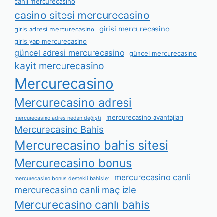
canli mercurecasino
casino sitesi mercurecasino
girisi mercurecasino
giris adresi mercurecasino
giris yap mercurecasino
güncel adresi mercurecasino
güncel mercurecasino
kayit mercurecasino
Mercurecasino
Mercurecasino adresi
mercurecasino avantajları
mercurecasino adres neden değişti
Mercurecasino Bahis
Mercurecasino bahis sitesi
Mercurecasino bonus
mercurecasino canli
mercurecasino bonus destekli bahisler
mercurecasino canli maç izle
Mercurecasino canlı bahis