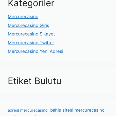
Kategoriler
Mercurecasino
Mercurecasino Giriş
Mercurecasino Şikayet
Mercurecasino Twitter
Mercurecasino Yeni Adresi
Etiket Bulutu
bahis sitesi mercurecasino
adresi mercurecasino