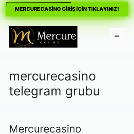
MERCURECASİNO GİRİŞ İÇİN TIKLAYINIZ!
İçeriğe
atla
Menü
mercurecasino
telegram grubu
Mercurecasino