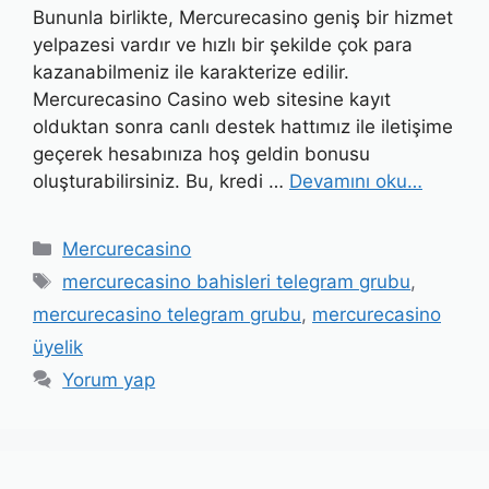
Bununla birlikte, Mercurecasino geniş bir hizmet
yelpazesi vardır ve hızlı bir şekilde çok para
kazanabilmeniz ile karakterize edilir.
Mercurecasino Casino web sitesine kayıt
olduktan sonra canlı destek hattımız ile iletişime
geçerek hesabınıza hoş geldin bonusu
oluşturabilirsiniz. Bu, kredi …
Devamını oku…
Kategoriler
Mercurecasino
Etiketler
mercurecasino bahisleri telegram grubu
,
mercurecasino telegram grubu
,
mercurecasino
üyelik
Yorum yap