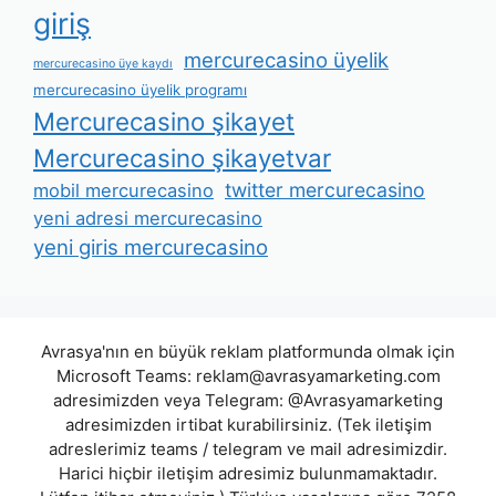
giriş
mercurecasino üyelik
mercurecasino üye kaydı
mercurecasino üyelik programı
Mercurecasino şikayet
Mercurecasino şikayetvar
twitter mercurecasino
mobil mercurecasino
yeni adresi mercurecasino
yeni giris mercurecasino
Avrasya'nın en büyük reklam platformunda olmak için
Microsoft Teams:
reklam@avrasyamarketing.com
adresimizden veya Telegram: @Avrasyamarketing
adresimizden irtibat kurabilirsiniz. (Tek iletişim
adreslerimiz teams / telegram ve mail adresimizdir.
Harici hiçbir iletişim adresimiz bulunmamaktadır.