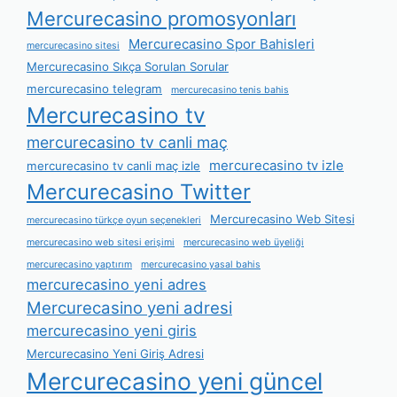
Mercurecasino promosyonları
Mercurecasino Spor Bahisleri
mercurecasino sitesi
Mercurecasino Sıkça Sorulan Sorular
mercurecasino telegram
mercurecasino tenis bahis
Mercurecasino tv
mercurecasino tv canli maç
mercurecasino tv izle
mercurecasino tv canli maç izle
Mercurecasino Twitter
Mercurecasino Web Sitesi
mercurecasino türkçe oyun seçenekleri
mercurecasino web sitesi erişimi
mercurecasino web üyeliği
mercurecasino yaptırım
mercurecasino yasal bahis
mercurecasino yeni adres
Mercurecasino yeni adresi
mercurecasino yeni giris
Mercurecasino Yeni Giriş Adresi
Mercurecasino yeni güncel