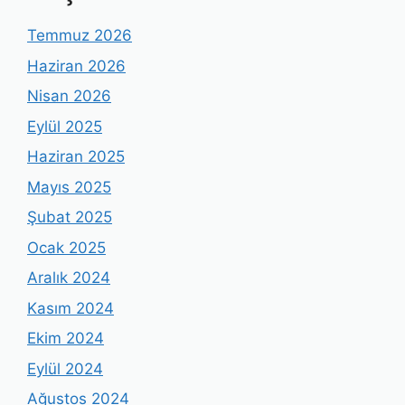
Temmuz 2026
Haziran 2026
Nisan 2026
Eylül 2025
Haziran 2025
Mayıs 2025
Şubat 2025
Ocak 2025
Aralık 2024
Kasım 2024
Ekim 2024
Eylül 2024
Ağustos 2024