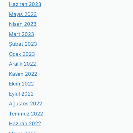
Haziran 2023
Mayıs 2023
Nisan 2023
Mart 2023
Şubat 2023
Ocak 2023
Aralık 2022
Kasım 2022
Ekim 2022
Eylül 2022
Ağustos 2022
Temmuz 2022
Haziran 2022