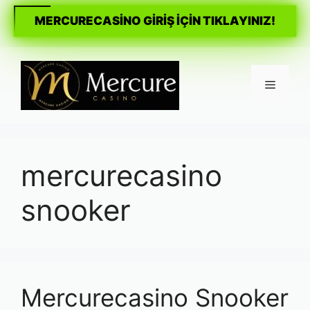
MERCURECASİNO GİRİŞ İÇİN TIKLAYINIZ!
İçeriğe
atla
Menü
mercurecasino
snooker
Mercurecasino Snooker