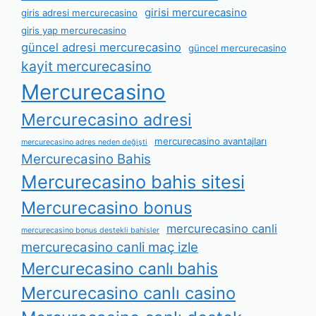
girisi mercurecasino
giris adresi mercurecasino
giris yap mercurecasino
güncel adresi mercurecasino
güncel mercurecasino
kayit mercurecasino
Mercurecasino
Mercurecasino adresi
mercurecasino avantajları
mercurecasino adres neden değişti
Mercurecasino Bahis
Mercurecasino bahis sitesi
Mercurecasino bonus
mercurecasino canli
mercurecasino bonus destekli bahisler
mercurecasino canli maç izle
Mercurecasino canlı bahis
Mercurecasino canlı casino