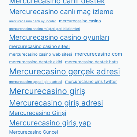
Mercurecasino canlı destek
Mercurecasino canlı maç izleme
mercurecasino casino
mercurecasino canlı oyuncular
mercurecasino casino müşteri geri bildirimleri
Mercurecasino casino oyunları
mercurecasino casino sitesi
mercurecasino com
mercurecasino casino web sitesi
mercurecasino destek ekibi
mercurecasino destek hattı
Mercurecasino gerçek adresi
mercurecasino giris twitter
mercurecasino geçerli giriş adresi
Mercurecasino giriş
Mercurecasino giriş adresi
Mercurecasino Girişi
Mercurecasino giriş yap
Mercurecasino Güncel