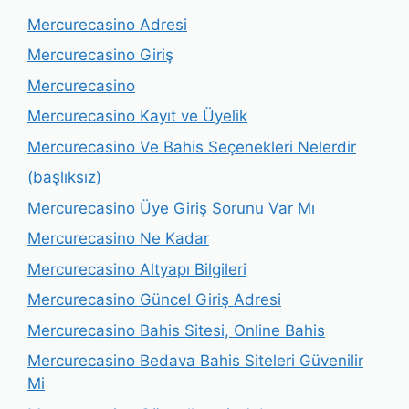
Mercurecasino Adresi
Mercurecasino Giriş
Mercurecasino
Mercurecasino Kayıt ve Üyelik
Mercurecasino Ve Bahis Seçenekleri Nelerdir
(başlıksız)
Mercurecasino Üye Giriş Sorunu Var Mı
Mercurecasino Ne Kadar
Mercurecasino Altyapı Bilgileri
Mercurecasino Güncel Giriş Adresi
Mercurecasino Bahis Sitesi, Online Bahis
Mercurecasino Bedava Bahis Siteleri Güvenilir
Mi