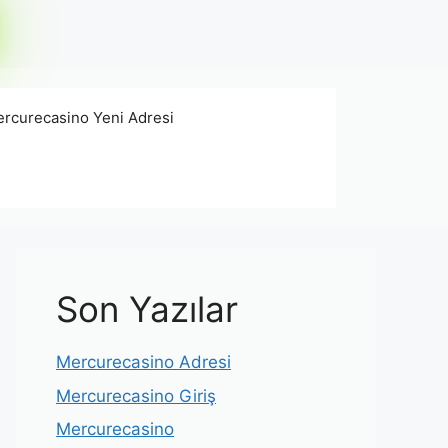
rcurecasino Yeni Adresi
Son Yazılar
Mercurecasino Adresi
Mercurecasino Giriş
Mercurecasino