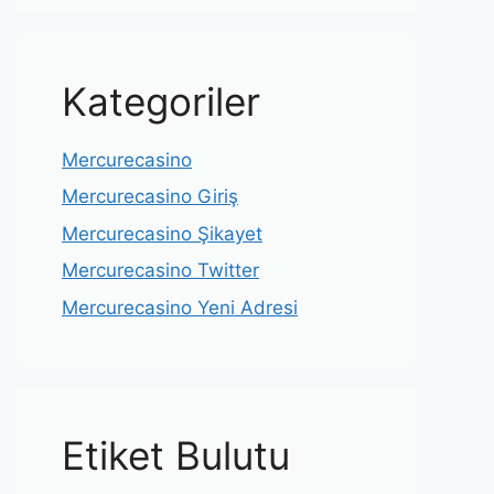
Kategoriler
Mercurecasino
Mercurecasino Giriş
Mercurecasino Şikayet
Mercurecasino Twitter
Mercurecasino Yeni Adresi
Etiket Bulutu