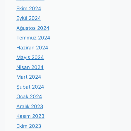
Ekim 2024
Eylül 2024
Ağustos 2024
Temmuz 2024
Haziran 2024
Mayıs 2024
Nisan 2024
Mart 2024
Şubat 2024
Ocak 2024
Aralık 2023
Kasım 2023
Ekim 2023