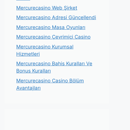
Mercurecasino Web Şirket
Mercurecasino Adresi Güncellendi
Mercurecasino Masa Oyunları
Mercurecasino Çevrimiçi Casino
Mercurecasino Kurumsal
Hizmetleri
Mercurecasino Bahis Kuralları Ve
Bonus Kuralları
Mercurecasino Casino Bölüm
Avantajları