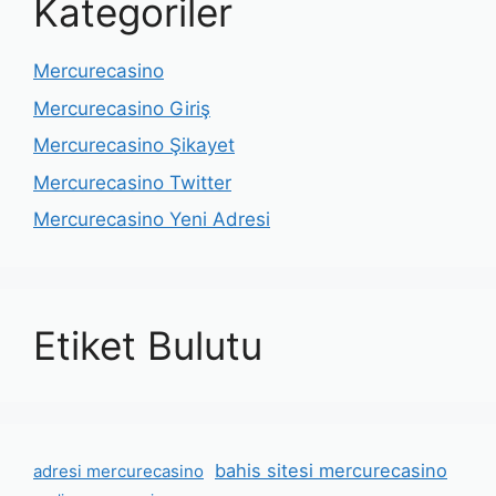
Kategoriler
Mercurecasino
Mercurecasino Giriş
Mercurecasino Şikayet
Mercurecasino Twitter
Mercurecasino Yeni Adresi
Etiket Bulutu
bahis sitesi mercurecasino
adresi mercurecasino