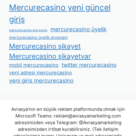
Mercurecasino yeni güncel
giriş
mercurecasino üyelik
mercurecasino üye kaydı
mercurecasino üyelik programı
Mercurecasino şikayet
Mercurecasino şikayetvar
twitter mercurecasino
mobil mercurecasino
yeni adresi mercurecasino
yeni giris mercurecasino
Avrasya'nın en büyük reklam platformunda olmak için
Microsoft Teams:
reklam@avrasyamarketing.com
adresimizden veya Telegram: @Avrasyamarketing
adresimizden irtibat kurabilirsiniz. (Tek iletişim
adreslerimiz teams / telegram ve mail adresimizdir.