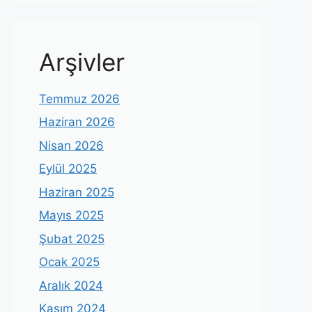
Arşivler
Temmuz 2026
Haziran 2026
Nisan 2026
Eylül 2025
Haziran 2025
Mayıs 2025
Şubat 2025
Ocak 2025
Aralık 2024
Kasım 2024