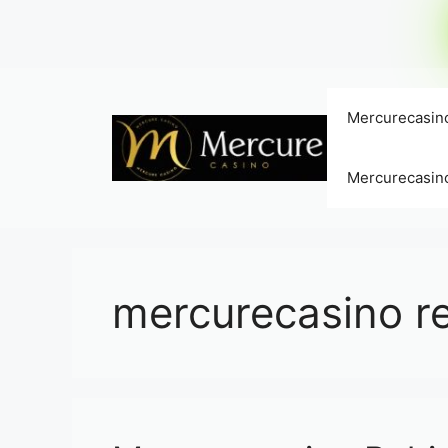
İçeriğe
atla
Mercurecasin
Mercurecasino
mercurecasino re