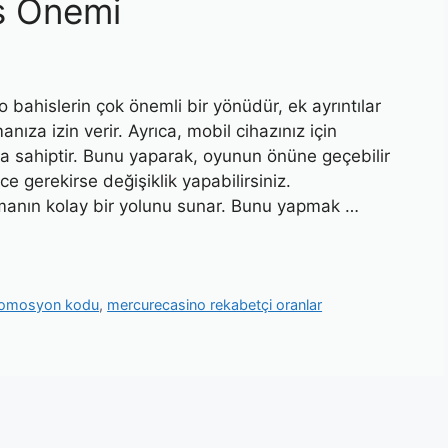
s Önemi
ahislerin çok önemli bir yönüdür, ek ayrıntılar
za izin verir. Ayrıca, mobil cihazınız için
 sahiptir. Bunu yaparak, oyunun önüne geçebilir
lece gerekirse değişiklik yapabilirsiniz.
lmanın kolay bir yolunu sunar. Bunu yapmak …
romosyon kodu
,
mercurecasino rekabetçi oranlar