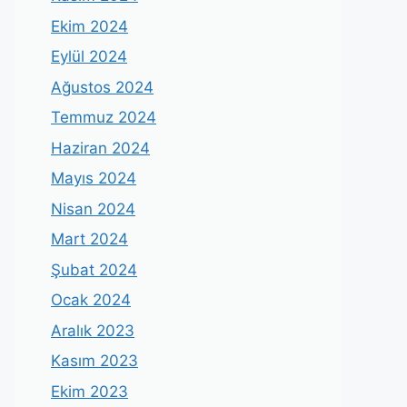
Ekim 2024
Eylül 2024
Ağustos 2024
Temmuz 2024
Haziran 2024
Mayıs 2024
Nisan 2024
Mart 2024
Şubat 2024
Ocak 2024
Aralık 2023
Kasım 2023
Ekim 2023