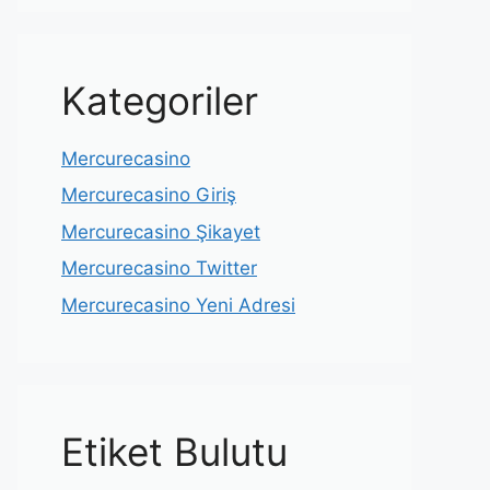
Kategoriler
Mercurecasino
Mercurecasino Giriş
Mercurecasino Şikayet
Mercurecasino Twitter
Mercurecasino Yeni Adresi
Etiket Bulutu