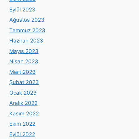
Eylül 2023
Ağustos 2023
Temmuz 2023
Haziran 2023
Mayıs 2023
Nisan 2023
Mart 2023
Şubat 2023
Ocak 2023
Aralık 2022
Kasım 2022
Ekim 2022
Eylül 2022