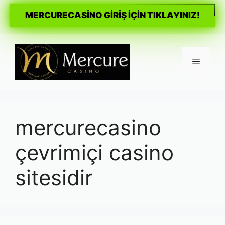
MERCURECASİNO GİRİŞ İÇİN TIKLAYINIZ!
İçeriğe
atla
Menü
mercurecasino
çevrimiçi casino
sitesidir