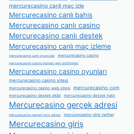
mercurecasino canli maç izle
Mercurecasino canlı bahis
Mercurecasino canlı casino
Mercurecasino canlı destek
Mercurecasino canlı maç izleme
mercurecasino casino
mercurecasino canlı oyuncular
mercurecasino casino müşteri geri bildirimleri
Mercurecasino casino oyunları
mercurecasino casino sitesi
mercurecasino com
mercurecasino casino web sitesi
mercurecasino destek ekibi
mercurecasino destek hattı
Mercurecasino gerçek adresi
mercurecasino giris twitter
mercurecasino geçerli giriş adresi
Mercurecasino giriş