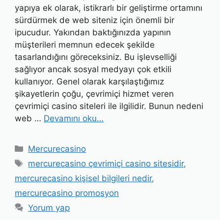
yapıya ek olarak, istikrarlı bir geliştirme ortamını
sürdürmek de web siteniz için önemli bir
ipucudur. Yakından baktığınızda yapının
müşterileri memnun edecek şekilde
tasarlandığını göreceksiniz. Bu işlevselliği
sağlıyor ancak sosyal medyayı çok etkili
kullanıyor. Genel olarak karşılaştığımız
şikayetlerin çoğu, çevrimiçi hizmet veren
çevrimiçi casino siteleri ile ilgilidir. Bunun nedeni
web …
Devamını oku…
Kategoriler
Mercurecasino
Etiketler
mercurecasino çevrimiçi casino sitesidir
,
mercurecasino kişisel bilgileri nedir
,
mercurecasino promosyon
Yorum yap