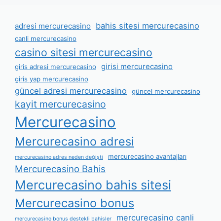
bahis sitesi mercurecasino
adresi mercurecasino
canli mercurecasino
casino sitesi mercurecasino
girisi mercurecasino
giris adresi mercurecasino
giris yap mercurecasino
güncel adresi mercurecasino
güncel mercurecasino
kayit mercurecasino
Mercurecasino
Mercurecasino adresi
mercurecasino avantajları
mercurecasino adres neden değişti
Mercurecasino Bahis
Mercurecasino bahis sitesi
Mercurecasino bonus
mercurecasino canli
mercurecasino bonus destekli bahisler