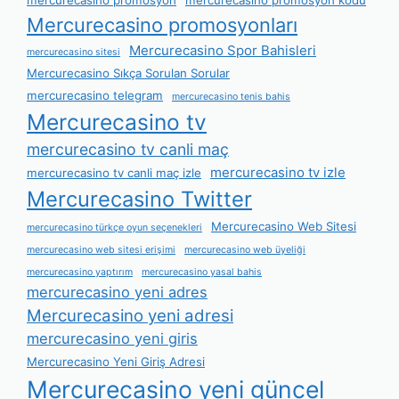
mercurecasino promosyon
mercurecasino promosyon kodu
Mercurecasino promosyonları
Mercurecasino Spor Bahisleri
mercurecasino sitesi
Mercurecasino Sıkça Sorulan Sorular
mercurecasino telegram
mercurecasino tenis bahis
Mercurecasino tv
mercurecasino tv canli maç
mercurecasino tv izle
mercurecasino tv canli maç izle
Mercurecasino Twitter
Mercurecasino Web Sitesi
mercurecasino türkçe oyun seçenekleri
mercurecasino web sitesi erişimi
mercurecasino web üyeliği
mercurecasino yaptırım
mercurecasino yasal bahis
mercurecasino yeni adres
Mercurecasino yeni adresi
mercurecasino yeni giris
Mercurecasino Yeni Giriş Adresi
Mercurecasino yeni güncel