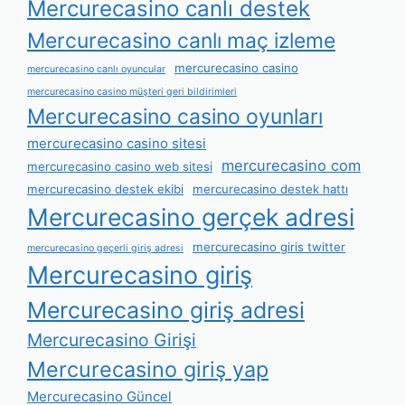
Mercurecasino canlı destek
Mercurecasino canlı maç izleme
mercurecasino casino
mercurecasino canlı oyuncular
mercurecasino casino müşteri geri bildirimleri
Mercurecasino casino oyunları
mercurecasino casino sitesi
mercurecasino com
mercurecasino casino web sitesi
mercurecasino destek ekibi
mercurecasino destek hattı
Mercurecasino gerçek adresi
mercurecasino giris twitter
mercurecasino geçerli giriş adresi
Mercurecasino giriş
Mercurecasino giriş adresi
Mercurecasino Girişi
Mercurecasino giriş yap
Mercurecasino Güncel