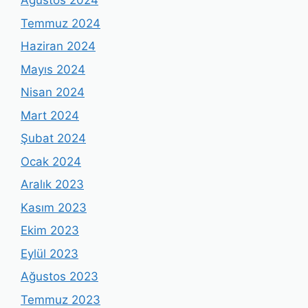
Ağustos 2024
Temmuz 2024
Haziran 2024
Mayıs 2024
Nisan 2024
Mart 2024
Şubat 2024
Ocak 2024
Aralık 2023
Kasım 2023
Ekim 2023
Eylül 2023
Ağustos 2023
Temmuz 2023