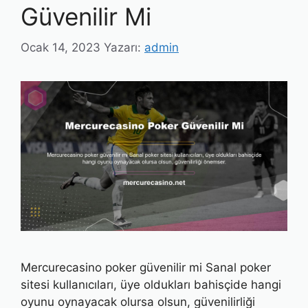
Güvenilir Mi
Ocak 14, 2023
Yazarı:
admin
Mercurecasino poker güvenilir mi Sanal poker
sitesi kullanıcıları, üye oldukları bahisçide hangi
oyunu oynayacak olursa olsun, güvenilirliği