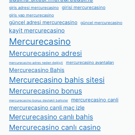
girisi mercurecasino
giris adresi mercurecasino
giris yap mercurecasino
güncel adresi mercurecasino
güncel mercurecasino
kayit mercurecasino
Mercurecasino
Mercurecasino adresi
mercurecasino avantajları
mercurecasino adres neden değişti
Mercurecasino Bahis
Mercurecasino bahis sitesi
Mercurecasino bonus
mercurecasino canli
mercurecasino bonus destekli bahisler
mercurecasino canli maç izle
Mercurecasino canlı bahis
Mercurecasino canlı casino