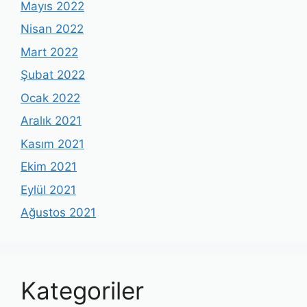
Mayıs 2022
Nisan 2022
Mart 2022
Şubat 2022
Ocak 2022
Aralık 2021
Kasım 2021
Ekim 2021
Eylül 2021
Ağustos 2021
Kategoriler