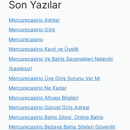
Son Yazılar
Mercurecasino Adresi
Mercurecasino Giriş
Mercurecasino
Mercurecasino Kayıt ve Üyelik
Mercurecasino Ve Bahis Seçenekleri Nelerdir
(başlıksız)
Mercurecasino Üye Giriş Sorunu Var Mı
Mercurecasino Ne Kadar
Mercurecasino Altyapı Bilgileri
Mercurecasino Güncel Giriş Adresi
Mercurecasino Bahis Sitesi, Online Bahis
Mercurecasino Bedava Bahis Siteleri Güvenilir