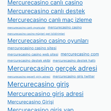
Mercurecasino canlı casino
Mercurecasino canlı destek
Mercurecasino canlı maç izleme
mercurecasino casino
mercurecasino canlı oyuncular
mercurecasino casino müşteri geri bildirimleri
Mercurecasino casino oyunları
mercurecasino casino sitesi
mercurecasino com
mercurecasino casino web sitesi
mercurecasino destek ekibi
mercurecasino destek hattı
Mercurecasino gerçek adresi
mercurecasino giris twitter
mercurecasino geçerli giriş adresi
Mercurecasino giriş
Mercurecasino giriş adresi
Mercurecasino Girişi
Mercurecasino giriş yap