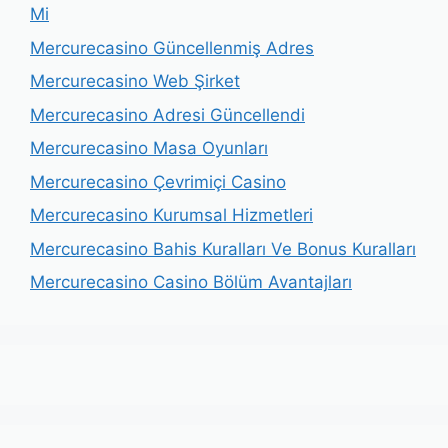
Mi
Mercurecasino Güncellenmiş Adres
Mercurecasino Web Şirket
Mercurecasino Adresi Güncellendi
Mercurecasino Masa Oyunları
Mercurecasino Çevrimiçi Casino
Mercurecasino Kurumsal Hizmetleri
Mercurecasino Bahis Kuralları Ve Bonus Kuralları
Mercurecasino Casino Bölüm Avantajları