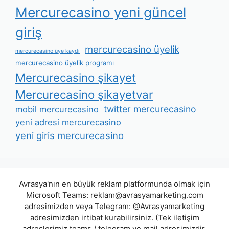
Mercurecasino yeni güncel
giriş
mercurecasino üyelik
mercurecasino üye kaydı
mercurecasino üyelik programı
Mercurecasino şikayet
Mercurecasino şikayetvar
twitter mercurecasino
mobil mercurecasino
yeni adresi mercurecasino
yeni giris mercurecasino
Avrasya'nın en büyük reklam platformunda olmak için
Microsoft Teams:
reklam@avrasyamarketing.com
adresimizden veya Telegram: @Avrasyamarketing
adresimizden irtibat kurabilirsiniz. (Tek iletişim
adreslerimiz teams / telegram ve mail adresimizdir.