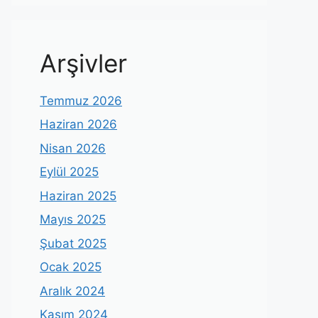
Arşivler
Temmuz 2026
Haziran 2026
Nisan 2026
Eylül 2025
Haziran 2025
Mayıs 2025
Şubat 2025
Ocak 2025
Aralık 2024
Kasım 2024