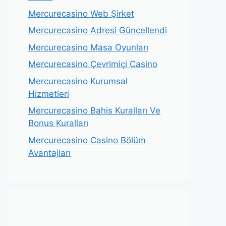
Mercurecasino Web Şirket
Mercurecasino Adresi Güncellendi
Mercurecasino Masa Oyunları
Mercurecasino Çevrimiçi Casino
Mercurecasino Kurumsal
Hizmetleri
Mercurecasino Bahis Kuralları Ve
Bonus Kuralları
Mercurecasino Casino Bölüm
Avantajları