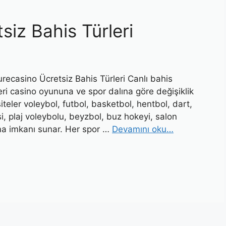
iz Bahis Türleri
recasino Ücretsiz Bahis Türleri Canlı bahis
leri casino oyununa ve spor dalına göre değişiklik
er voleybol, futbol, ​​basketbol, ​​hentbol, ​​dart,
i, plaj voleybolu, beyzbol, buz hokeyi, salon
pma imkanı sunar. Her spor …
Devamını oku…