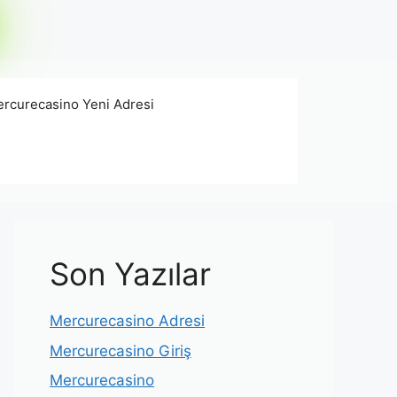
rcurecasino Yeni Adresi
Son Yazılar
Mercurecasino Adresi
Mercurecasino Giriş
Mercurecasino