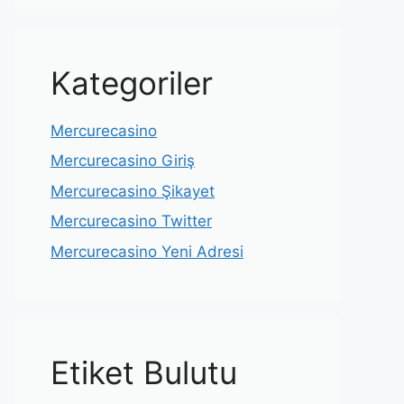
Kategoriler
Mercurecasino
Mercurecasino Giriş
Mercurecasino Şikayet
Mercurecasino Twitter
Mercurecasino Yeni Adresi
Etiket Bulutu