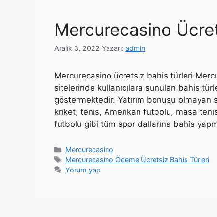
Mercurecasino Ücrets
Aralık 3, 2022
Yazarı:
admin
Mercurecasino ücretsiz bahis türleri Mercu
sitelerinde kullanıcılara sunulan bahis tür
göstermektedir. Yatırım bonusu olmayan sitel
kriket, tenis, Amerikan futbolu, masa tenis
futbolu gibi tüm spor dallarına bahis ya
Kategoriler
Mercurecasino
Etiketler
Mercurecasino Ödeme Ücretsiz Bahis Türleri
Yorum yap