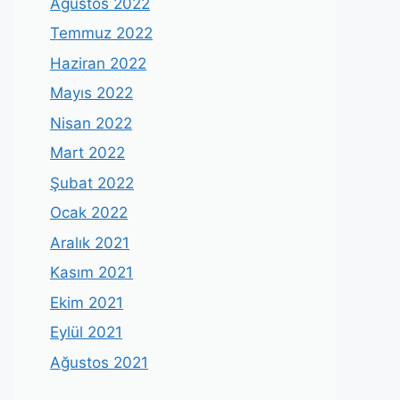
Ağustos 2022
Temmuz 2022
Haziran 2022
Mayıs 2022
Nisan 2022
Mart 2022
Şubat 2022
Ocak 2022
Aralık 2021
Kasım 2021
Ekim 2021
Eylül 2021
Ağustos 2021