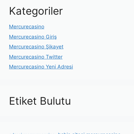
Kategoriler
Mercurecasino
Mercurecasino Giriş
Mercurecasino Şikayet
Mercurecasino Twitter
Mercurecasino Yeni Adresi
Etiket Bulutu