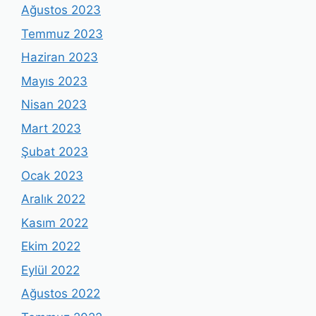
Ağustos 2023
Temmuz 2023
Haziran 2023
Mayıs 2023
Nisan 2023
Mart 2023
Şubat 2023
Ocak 2023
Aralık 2022
Kasım 2022
Ekim 2022
Eylül 2022
Ağustos 2022