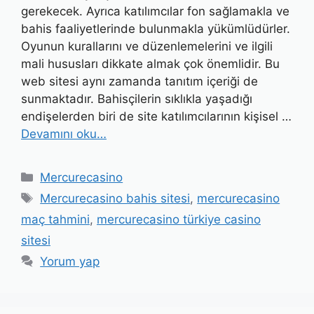
gerekecek. Ayrıca katılımcılar fon sağlamakla ve
bahis faaliyetlerinde bulunmakla yükümlüdürler.
Oyunun kurallarını ve düzenlemelerini ve ilgili
mali hususları dikkate almak çok önemlidir. Bu
web sitesi aynı zamanda tanıtım içeriği de
sunmaktadır. Bahisçilerin sıklıkla yaşadığı
endişelerden biri de site katılımcılarının kişisel …
Devamını oku…
Kategoriler
Mercurecasino
Etiketler
Mercurecasino bahis sitesi
,
mercurecasino
maç tahmini
,
mercurecasino türkiye casino
sitesi
Yorum yap