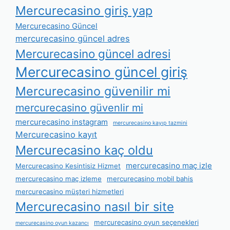
Mercurecasino giriş yap
Mercurecasino Güncel
mercurecasino güncel adres
Mercurecasino güncel adresi
Mercurecasino güncel giriş
Mercurecasino güvenilir mi
mercurecasino güvenlir mi
mercurecasino instagram
mercurecasino kayıp tazmini
Mercurecasino kayıt
Mercurecasino kaç oldu
mercurecasino maç izle
Mercurecasino Kesintisiz Hizmet
mercurecasino maç izleme
mercurecasino mobil bahis
mercurecasino müşteri hizmetleri
Mercurecasino nasıl bir site
mercurecasino oyun seçenekleri
mercurecasino oyun kazancı