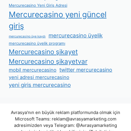
Mercurecasino Yeni Giriş Adresi
Mercurecasino yeni güncel
giriş
mercurecasino üyelik
mercurecasino üye kaydı
mercurecasino üyelik programı
Mercurecasino şikayet
Mercurecasino şikayetvar
twitter mercurecasino
mobil mercurecasino
yeni adresi mercurecasino
yeni giris mercurecasino
Avrasya'nın en büyük reklam platformunda olmak için
Microsoft Teams:
reklam@avrasyamarketing.com
adresimizden veya Telegram: @Avrasyamarketing