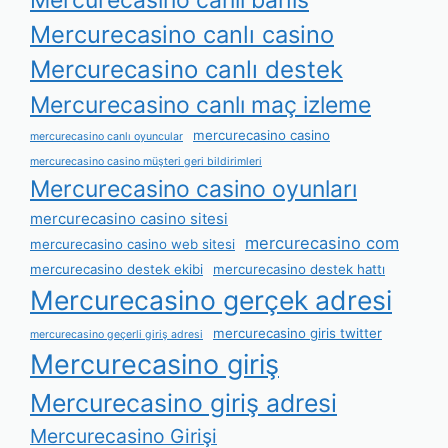
Mercurecasino canlı bahis
Mercurecasino canlı casino
Mercurecasino canlı destek
Mercurecasino canlı maç izleme
mercurecasino casino
mercurecasino canlı oyuncular
mercurecasino casino müşteri geri bildirimleri
Mercurecasino casino oyunları
mercurecasino casino sitesi
mercurecasino com
mercurecasino casino web sitesi
mercurecasino destek ekibi
mercurecasino destek hattı
Mercurecasino gerçek adresi
mercurecasino giris twitter
mercurecasino geçerli giriş adresi
Mercurecasino giriş
Mercurecasino giriş adresi
Mercurecasino Girişi