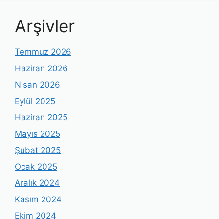
Arşivler
Temmuz 2026
Haziran 2026
Nisan 2026
Eylül 2025
Haziran 2025
Mayıs 2025
Şubat 2025
Ocak 2025
Aralık 2024
Kasım 2024
Ekim 2024