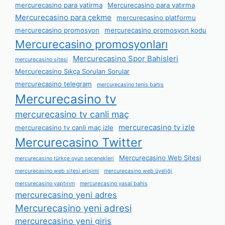
mercurecasino para yatirma
Mercurecasino para yatırma
Mercurecasino para çekme
mercurecasino platformu
mercurecasino promosyon
mercurecasino promosyon kodu
Mercurecasino promosyonları
Mercurecasino Spor Bahisleri
mercurecasino sitesi
Mercurecasino Sıkça Sorulan Sorular
mercurecasino telegram
mercurecasino tenis bahis
Mercurecasino tv
mercurecasino tv canli maç
mercurecasino tv izle
mercurecasino tv canli maç izle
Mercurecasino Twitter
Mercurecasino Web Sitesi
mercurecasino türkçe oyun seçenekleri
mercurecasino web sitesi erişimi
mercurecasino web üyeliği
mercurecasino yaptırım
mercurecasino yasal bahis
mercurecasino yeni adres
Mercurecasino yeni adresi
mercurecasino yeni giris