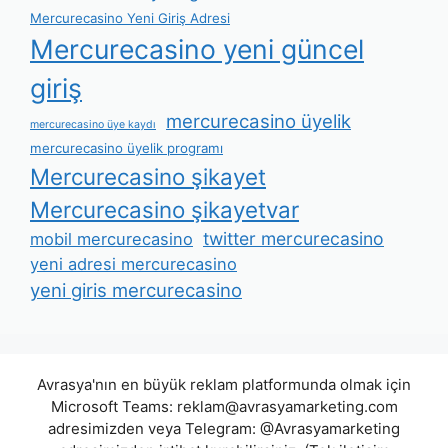
Mercurecasino Yeni Giriş Adresi
Mercurecasino yeni güncel
giriş
mercurecasino üyelik
mercurecasino üye kaydı
mercurecasino üyelik programı
Mercurecasino şikayet
Mercurecasino şikayetvar
twitter mercurecasino
mobil mercurecasino
yeni adresi mercurecasino
yeni giris mercurecasino
Avrasya'nın en büyük reklam platformunda olmak için
Microsoft Teams:
reklam@avrasyamarketing.com
adresimizden veya Telegram: @Avrasyamarketing