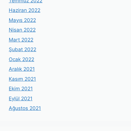
Temmuz 2022
Haziran 2022
Mayıs 2022
Nisan 2022
Mart 2022
Şubat 2022
Ocak 2022
Aralık 2021
Kasım 2021
Ekim 2021
Eylül 2021
Ağustos 2021