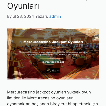
Oyunları
Eylül 28, 2024
Yazarı:
admin
Mercurecasino jackpot oyunları yüksek oyun
limitleri ile Mercurecasino oyunlarını
oynamaktan hoşlanan bireylere hitap etmek için