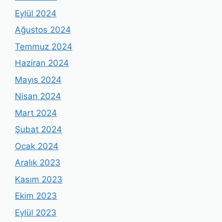
Eylül 2024
Ağustos 2024
Temmuz 2024
Haziran 2024
Mayıs 2024
Nisan 2024
Mart 2024
Şubat 2024
Ocak 2024
Aralık 2023
Kasım 2023
Ekim 2023
Eylül 2023