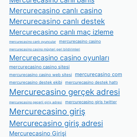
Mercurecasino canlı bahis
Mercurecasino canlı casino
Mercurecasino canlı destek
Mercurecasino canlı maç izleme
mercurecasino casino
mercurecasino canlı oyuncular
mercurecasino casino müşteri geri bildirimleri
Mercurecasino casino oyunları
mercurecasino casino sitesi
mercurecasino com
mercurecasino casino web sitesi
mercurecasino destek ekibi
mercurecasino destek hattı
Mercurecasino gerçek adresi
mercurecasino giris twitter
mercurecasino geçerli giriş adresi
Mercurecasino giriş
Mercurecasino giriş adresi
Mercurecasino Girişi