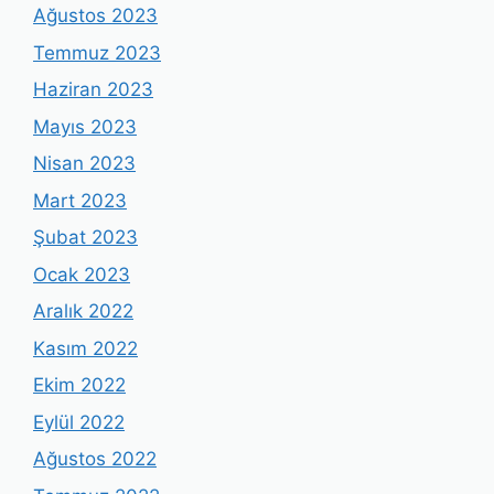
Ağustos 2023
Temmuz 2023
Haziran 2023
Mayıs 2023
Nisan 2023
Mart 2023
Şubat 2023
Ocak 2023
Aralık 2022
Kasım 2022
Ekim 2022
Eylül 2022
Ağustos 2022