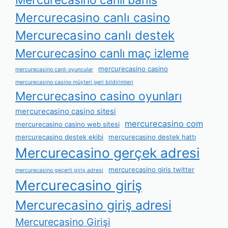
Mercurecasino canlı bahis
Mercurecasino canlı casino
Mercurecasino canlı destek
Mercurecasino canlı maç izleme
mercurecasino casino
mercurecasino canlı oyuncular
mercurecasino casino müşteri geri bildirimleri
Mercurecasino casino oyunları
mercurecasino casino sitesi
mercurecasino com
mercurecasino casino web sitesi
mercurecasino destek ekibi
mercurecasino destek hattı
Mercurecasino gerçek adresi
mercurecasino giris twitter
mercurecasino geçerli giriş adresi
Mercurecasino giriş
Mercurecasino giriş adresi
Mercurecasino Girişi