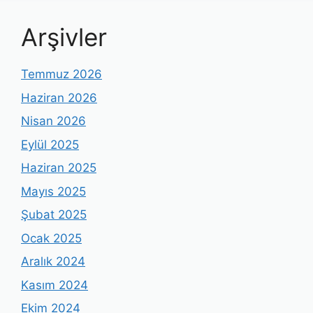
Arşivler
Temmuz 2026
Haziran 2026
Nisan 2026
Eylül 2025
Haziran 2025
Mayıs 2025
Şubat 2025
Ocak 2025
Aralık 2024
Kasım 2024
Ekim 2024