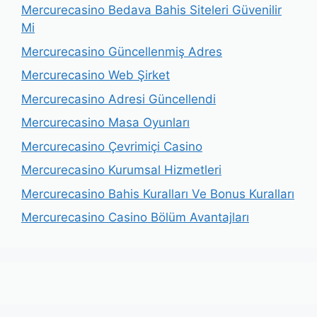
Mercurecasino Bedava Bahis Siteleri Güvenilir
Mi
Mercurecasino Güncellenmiş Adres
Mercurecasino Web Şirket
Mercurecasino Adresi Güncellendi
Mercurecasino Masa Oyunları
Mercurecasino Çevrimiçi Casino
Mercurecasino Kurumsal Hizmetleri
Mercurecasino Bahis Kuralları Ve Bonus Kuralları
Mercurecasino Casino Bölüm Avantajları