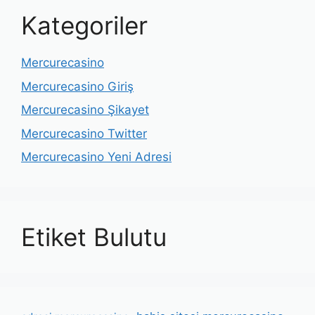
Kategoriler
Mercurecasino
Mercurecasino Giriş
Mercurecasino Şikayet
Mercurecasino Twitter
Mercurecasino Yeni Adresi
Etiket Bulutu