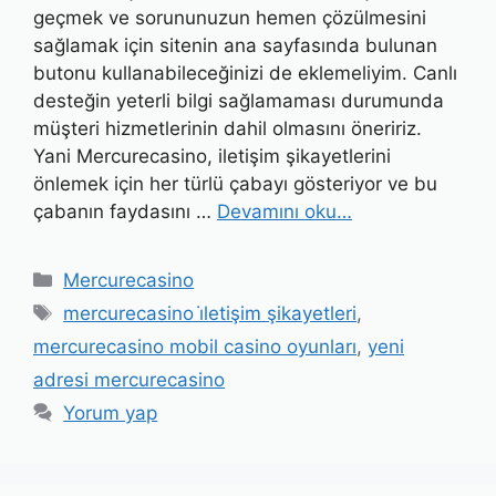
geçmek ve sorununuzun hemen çözülmesini
sağlamak için sitenin ana sayfasında bulunan
butonu kullanabileceğinizi de eklemeliyim. Canlı
desteğin yeterli bilgi sağlamaması durumunda
müşteri hizmetlerinin dahil olmasını öneririz.
Yani Mercurecasino, iletişim şikayetlerini
önlemek için her türlü çabayı gösteriyor ve bu
çabanın faydasını …
Devamını oku…
Kategoriler
Mercurecasino
Etiketler
mercurecasino i̇letişim şikayetleri
,
mercurecasino mobil casino oyunları
,
yeni
adresi mercurecasino
Yorum yap