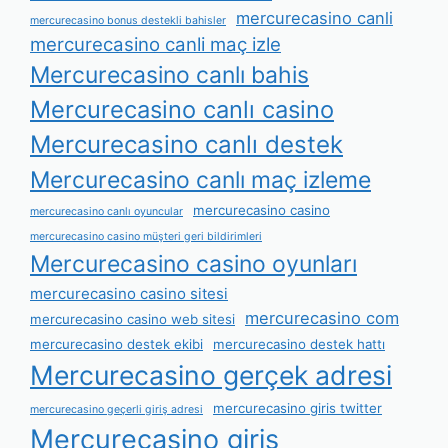
mercurecasino canli
mercurecasino bonus destekli bahisler
mercurecasino canli maç izle
Mercurecasino canlı bahis
Mercurecasino canlı casino
Mercurecasino canlı destek
Mercurecasino canlı maç izleme
mercurecasino casino
mercurecasino canlı oyuncular
mercurecasino casino müşteri geri bildirimleri
Mercurecasino casino oyunları
mercurecasino casino sitesi
mercurecasino com
mercurecasino casino web sitesi
mercurecasino destek ekibi
mercurecasino destek hattı
Mercurecasino gerçek adresi
mercurecasino giris twitter
mercurecasino geçerli giriş adresi
Mercurecasino giriş