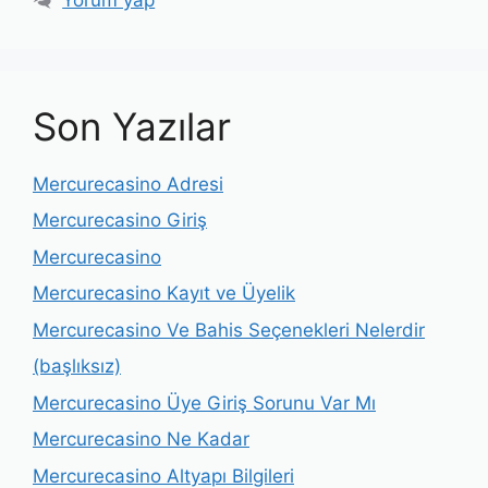
Son Yazılar
Mercurecasino Adresi
Mercurecasino Giriş
Mercurecasino
Mercurecasino Kayıt ve Üyelik
Mercurecasino Ve Bahis Seçenekleri Nelerdir
(başlıksız)
Mercurecasino Üye Giriş Sorunu Var Mı
Mercurecasino Ne Kadar
Mercurecasino Altyapı Bilgileri