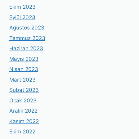
Ekim 2023
Eylül 2023
Ağustos 2023
Temmuz 2023
Haziran 2023
Mayıs 2023
Nisan 2023
Mart 2023
Şubat 2023
Ocak 2023
Aralık 2022
Kasım 2022
Ekim 2022