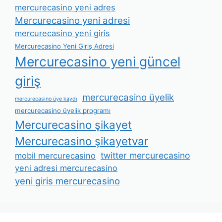
mercurecasino yeni adres
Mercurecasino yeni adresi
mercurecasino yeni giris
Mercurecasino Yeni Giriş Adresi
Mercurecasino yeni güncel
giriş
mercurecasino üyelik
mercurecasino üye kaydı
mercurecasino üyelik programı
Mercurecasino şikayet
Mercurecasino şikayetvar
twitter mercurecasino
mobil mercurecasino
yeni adresi mercurecasino
yeni giris mercurecasino