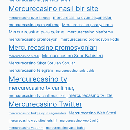
mercurecasino müşteri hizmetleri
Mercurecasino nasıl bir site
mercurecasino oyun seçenekleri
mercurecasino oyun kazancı
mercurecasino para yatirma
Mercurecasino para yatırma
Mercurecasino para çekme
mercurecasino platformu
mercurecasino promosyon
mercurecasino promosyon kodu
Mercurecasino promosyonları
Mercurecasino Spor Bahisleri
mercurecasino sitesi
Mercurecasino Sıkça Sorulan Sorular
mercurecasino telegram
mercurecasino tenis bahis
Mercurecasino tv
mercurecasino tv canli maç
mercurecasino tv izle
mercurecasino tv canli maç izle
Mercurecasino Twitter
Mercurecasino Web Sitesi
mercurecasino türkçe oyun seçenekleri
mercurecasino web sitesi erişimi
mercurecasino web üyeliği
mercurecasino yaptırım
mercurecasino yasal bahis