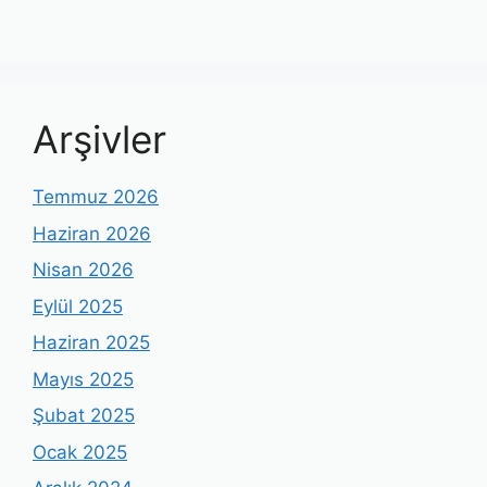
Arşivler
Temmuz 2026
Haziran 2026
Nisan 2026
Eylül 2025
Haziran 2025
Mayıs 2025
Şubat 2025
Ocak 2025