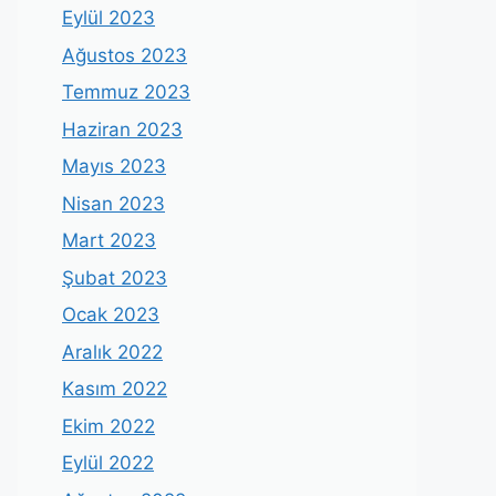
Eylül 2023
Ağustos 2023
Temmuz 2023
Haziran 2023
Mayıs 2023
Nisan 2023
Mart 2023
Şubat 2023
Ocak 2023
Aralık 2022
Kasım 2022
Ekim 2022
Eylül 2022