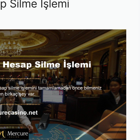
 Silme İşlemi