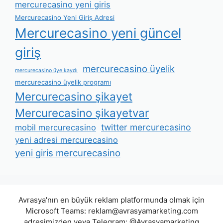
mercurecasino yeni giris
Mercurecasino Yeni Giriş Adresi
Mercurecasino yeni güncel
giriş
mercurecasino üyelik
mercurecasino üye kaydı
mercurecasino üyelik programı
Mercurecasino şikayet
Mercurecasino şikayetvar
twitter mercurecasino
mobil mercurecasino
yeni adresi mercurecasino
yeni giris mercurecasino
Avrasya'nın en büyük reklam platformunda olmak için
Microsoft Teams:
reklam@avrasyamarketing.com
adresimizden veya Telegram: @Avrasyamarketing