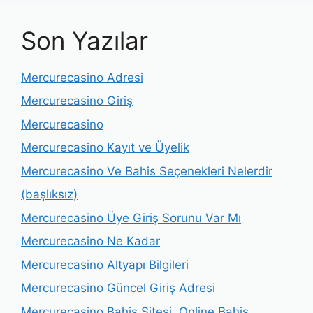
Son Yazılar
Mercurecasino Adresi
Mercurecasino Giriş
Mercurecasino
Mercurecasino Kayıt ve Üyelik
Mercurecasino Ve Bahis Seçenekleri Nelerdir
(başlıksız)
Mercurecasino Üye Giriş Sorunu Var Mı
Mercurecasino Ne Kadar
Mercurecasino Altyapı Bilgileri
Mercurecasino Güncel Giriş Adresi
Mercurecasino Bahis Sitesi, Online Bahis