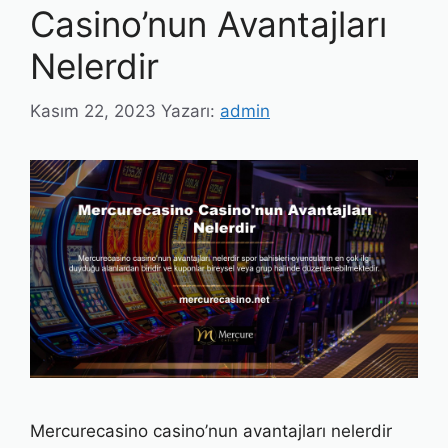
Casino’nun Avantajları
Nelerdir
Kasım 22, 2023
Yazarı:
admin
Mercurecasino casino’nun avantajları nelerdir