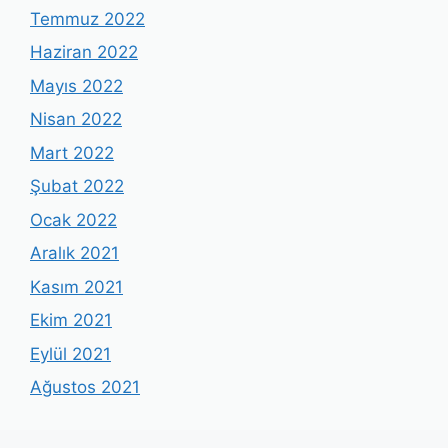
Temmuz 2022
Haziran 2022
Mayıs 2022
Nisan 2022
Mart 2022
Şubat 2022
Ocak 2022
Aralık 2021
Kasım 2021
Ekim 2021
Eylül 2021
Ağustos 2021