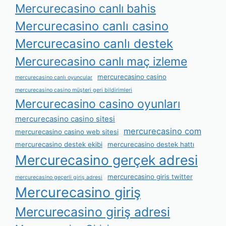
Mercurecasino canlı bahis
Mercurecasino canlı casino
Mercurecasino canlı destek
Mercurecasino canlı maç izleme
mercurecasino casino
mercurecasino canlı oyuncular
mercurecasino casino müşteri geri bildirimleri
Mercurecasino casino oyunları
mercurecasino casino sitesi
mercurecasino com
mercurecasino casino web sitesi
mercurecasino destek ekibi
mercurecasino destek hattı
Mercurecasino gerçek adresi
mercurecasino giris twitter
mercurecasino geçerli giriş adresi
Mercurecasino giriş
Mercurecasino giriş adresi