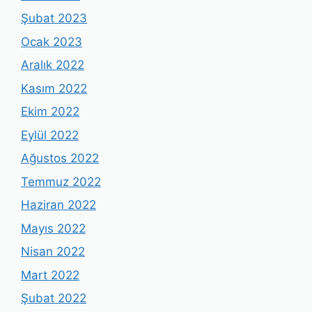
Şubat 2023
Ocak 2023
Aralık 2022
Kasım 2022
Ekim 2022
Eylül 2022
Ağustos 2022
Temmuz 2022
Haziran 2022
Mayıs 2022
Nisan 2022
Mart 2022
Şubat 2022