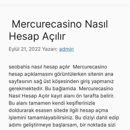
Mercurecasino Nasıl
Hesap Açılır
Eylül 21, 2022
Yazarı:
admin
seobahis nasıl hesap açılır Mercurecasino
hesap açıklamasını görüntülerken sitenin ana
sayfasının sağ üst köşesinden giriş yapmanız
gerekmektedir. Bu bağlamda Mercurecasino
Nasıl Hesap Açılır kayıt alanı ön tarafta belirir.
Bu alanı tamamen kendi keşiflerinizle
doldurarak esasen sitede ilgili hesap açma
işlemini tamamlayabilirsiniz. Bu diziyi dahil edip
adımı geliştirmeye başlarsam, bir noktada sizi