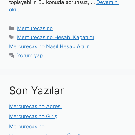
toplayabilir. Bu konuda sorunsuz, …
Devamını
oku…
Kategoriler
Mercurecasino
Etiketler
Mercurecasino Hesabı Kapatıldı
Mercurecasino Nasıl Hesap Açılır
Yorum yap
Son Yazılar
Mercurecasino Adresi
Mercurecasino Giriş
Mercurecasino