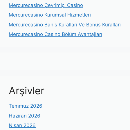
Mercurecasino Çevrimiçi Casino
Mercurecasino Kurumsal Hizmetleri
Mercurecasino Bahis Kuralları Ve Bonus Kuralları
Mercurecasino Casino Bölüm Avantajları
Arşivler
Temmuz 2026
Haziran 2026
Nisan 2026