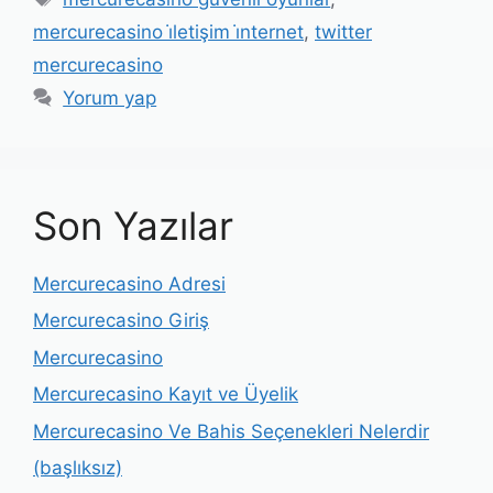
mercurecasino i̇letişim i̇nternet
,
twitter
mercurecasino
Yorum yap
Son Yazılar
Mercurecasino Adresi
Mercurecasino Giriş
Mercurecasino
Mercurecasino Kayıt ve Üyelik
Mercurecasino Ve Bahis Seçenekleri Nelerdir
(başlıksız)