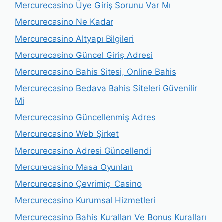
Mercurecasino Üye Giriş Sorunu Var Mı
Mercurecasino Ne Kadar
Mercurecasino Altyapı Bilgileri
Mercurecasino Güncel Giriş Adresi
Mercurecasino Bahis Sitesi, Online Bahis
Mercurecasino Bedava Bahis Siteleri Güvenilir
Mi
Mercurecasino Güncellenmiş Adres
Mercurecasino Web Şirket
Mercurecasino Adresi Güncellendi
Mercurecasino Masa Oyunları
Mercurecasino Çevrimiçi Casino
Mercurecasino Kurumsal Hizmetleri
Mercurecasino Bahis Kuralları Ve Bonus Kuralları