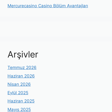
Mercurecasino Casino Bölüm Avantajları
Arşivler
Temmuz 2026
Haziran 2026
Nisan 2026
Eylül 2025
Haziran 2025
Mayıs 2025