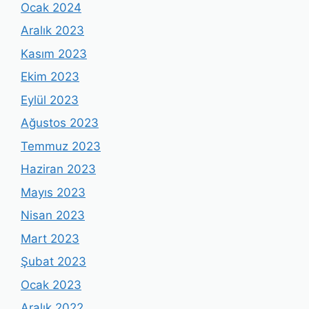
Ocak 2024
Aralık 2023
Kasım 2023
Ekim 2023
Eylül 2023
Ağustos 2023
Temmuz 2023
Haziran 2023
Mayıs 2023
Nisan 2023
Mart 2023
Şubat 2023
Ocak 2023
Aralık 2022