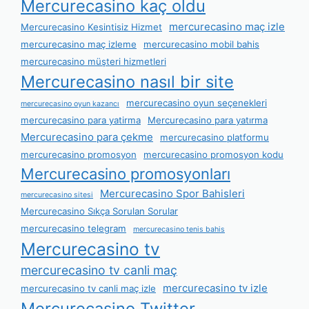
Mercurecasino kaç oldu
mercurecasino maç izle
Mercurecasino Kesintisiz Hizmet
mercurecasino maç izleme
mercurecasino mobil bahis
mercurecasino müşteri hizmetleri
Mercurecasino nasıl bir site
mercurecasino oyun seçenekleri
mercurecasino oyun kazancı
mercurecasino para yatirma
Mercurecasino para yatırma
Mercurecasino para çekme
mercurecasino platformu
mercurecasino promosyon
mercurecasino promosyon kodu
Mercurecasino promosyonları
Mercurecasino Spor Bahisleri
mercurecasino sitesi
Mercurecasino Sıkça Sorulan Sorular
mercurecasino telegram
mercurecasino tenis bahis
Mercurecasino tv
mercurecasino tv canli maç
mercurecasino tv izle
mercurecasino tv canli maç izle
Mercurecasino Twitter