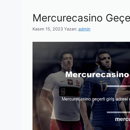
Mercurecasino Geçerl
Kasım 15, 2023
Yazarı:
admin