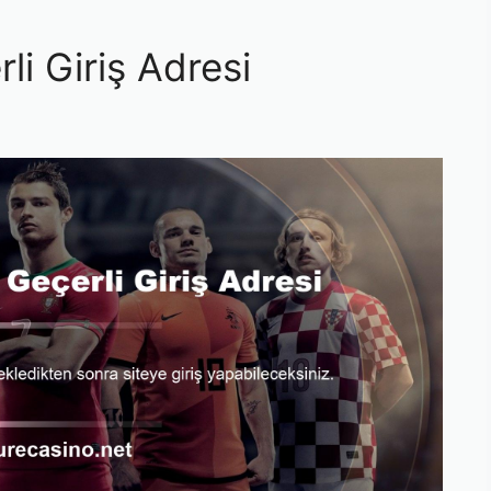
i Giriş Adresi