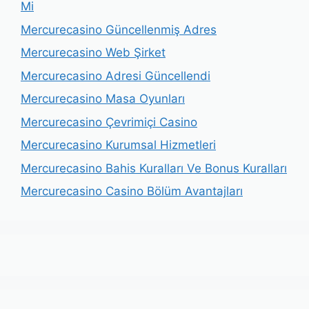
Mi
Mercurecasino Güncellenmiş Adres
Mercurecasino Web Şirket
Mercurecasino Adresi Güncellendi
Mercurecasino Masa Oyunları
Mercurecasino Çevrimiçi Casino
Mercurecasino Kurumsal Hizmetleri
Mercurecasino Bahis Kuralları Ve Bonus Kuralları
Mercurecasino Casino Bölüm Avantajları