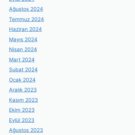
Ağustos 2024
Temmuz 2024
Haziran 2024
Mayıs 2024
Nisan 2024
Mart 2024
Şubat 2024
Ocak 2024
Aralık 2023
Kasım 2023
Ekim 2023
Eylül 2023
Ağustos 2023