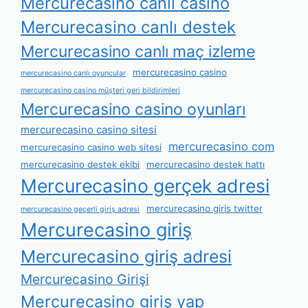
Mercurecasino canlı casino
Mercurecasino canlı destek
Mercurecasino canlı maç izleme
mercurecasino casino
mercurecasino canlı oyuncular
mercurecasino casino müşteri geri bildirimleri
Mercurecasino casino oyunları
mercurecasino casino sitesi
mercurecasino com
mercurecasino casino web sitesi
mercurecasino destek ekibi
mercurecasino destek hattı
Mercurecasino gerçek adresi
mercurecasino giris twitter
mercurecasino geçerli giriş adresi
Mercurecasino giriş
Mercurecasino giriş adresi
Mercurecasino Girişi
Mercurecasino giriş yap