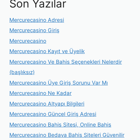
Son Yazılar
Mercurecasino Adresi
Mercurecasino Giriş
Mercurecasino
Mercurecasino Kayıt ve Üyelik
Mercurecasino Ve Bahis Seçenekleri Nelerdir
(başlıksız)
Mercurecasino Üye Giriş Sorunu Var Mı
Mercurecasino Ne Kadar
Mercurecasino Altyapı Bilgileri
Mercurecasino Güncel Giriş Adresi
Mercurecasino Bahis Sitesi, Online Bahis
Mercurecasino Bedava Bahis Siteleri Güvenilir