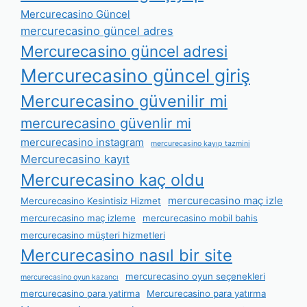
Mercurecasino Güncel
mercurecasino güncel adres
Mercurecasino güncel adresi
Mercurecasino güncel giriş
Mercurecasino güvenilir mi
mercurecasino güvenlir mi
mercurecasino instagram
mercurecasino kayıp tazmini
Mercurecasino kayıt
Mercurecasino kaç oldu
mercurecasino maç izle
Mercurecasino Kesintisiz Hizmet
mercurecasino maç izleme
mercurecasino mobil bahis
mercurecasino müşteri hizmetleri
Mercurecasino nasıl bir site
mercurecasino oyun seçenekleri
mercurecasino oyun kazancı
mercurecasino para yatirma
Mercurecasino para yatırma