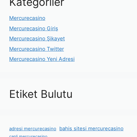
Kategoriler
Mercurecasino
Mercurecasino Giriş
Mercurecasino Şikayet
Mercurecasino Twitter
Mercurecasino Yeni Adresi
Etiket Bulutu
bahis sitesi mercurecasino
adresi mercurecasino
canli mercurecasino