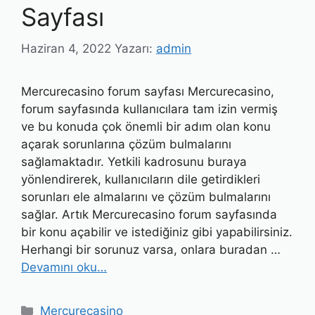
Sayfası
Haziran 4, 2022
Yazarı:
admin
Mercurecasino forum sayfası Mercurecasino,
forum sayfasında kullanıcılara tam izin vermiş
ve bu konuda çok önemli bir adım olan konu
açarak sorunlarına çözüm bulmalarını
sağlamaktadır. Yetkili kadrosunu buraya
yönlendirerek, kullanıcıların dile getirdikleri
sorunları ele almalarını ve çözüm bulmalarını
sağlar. Artık Mercurecasino forum sayfasında
bir konu açabilir ve istediğiniz gibi yapabilirsiniz.
Herhangi bir sorunuz varsa, onlara buradan …
Devamını oku…
Kategoriler
Mercurecasino