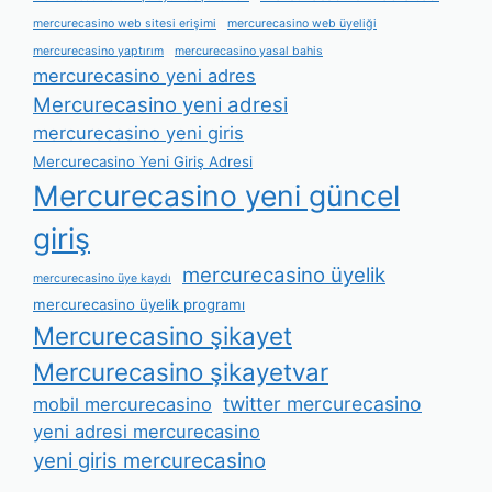
mercurecasino web sitesi erişimi
mercurecasino web üyeliği
mercurecasino yaptırım
mercurecasino yasal bahis
mercurecasino yeni adres
Mercurecasino yeni adresi
mercurecasino yeni giris
Mercurecasino Yeni Giriş Adresi
Mercurecasino yeni güncel
giriş
mercurecasino üyelik
mercurecasino üye kaydı
mercurecasino üyelik programı
Mercurecasino şikayet
Mercurecasino şikayetvar
twitter mercurecasino
mobil mercurecasino
yeni adresi mercurecasino
yeni giris mercurecasino