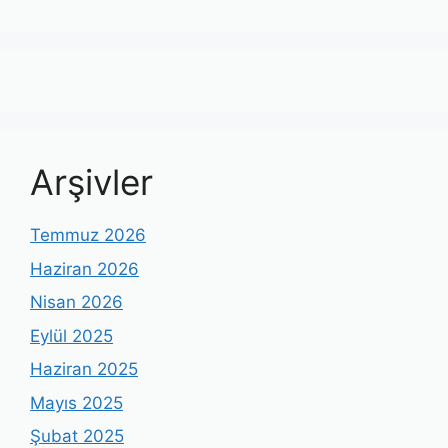
Arşivler
Temmuz 2026
Haziran 2026
Nisan 2026
Eylül 2025
Haziran 2025
Mayıs 2025
Şubat 2025