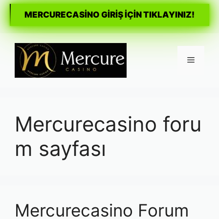
MERCURECASİNO GİRİŞ İÇİN TIKLAYINIZ!
İçeriğe
atla
Menü
Mercurecasino foru
m sayfası
Mercurecasino Forum