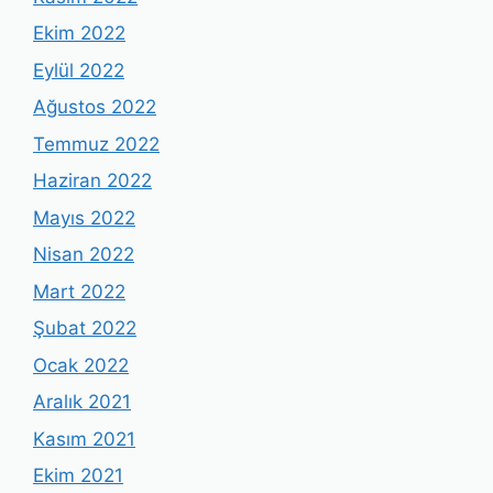
Ekim 2022
Eylül 2022
Ağustos 2022
Temmuz 2022
Haziran 2022
Mayıs 2022
Nisan 2022
Mart 2022
Şubat 2022
Ocak 2022
Aralık 2021
Kasım 2021
Ekim 2021