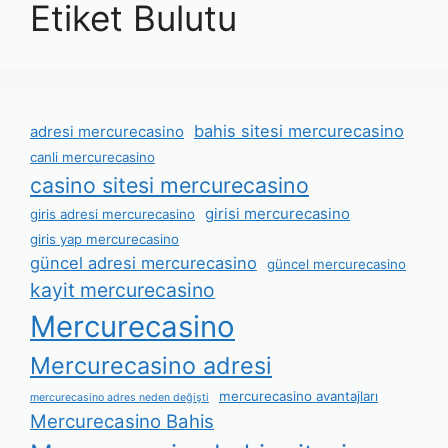
Etiket Bulutu
bahis sitesi mercurecasino
adresi mercurecasino
canli mercurecasino
casino sitesi mercurecasino
girisi mercurecasino
giris adresi mercurecasino
giris yap mercurecasino
güncel adresi mercurecasino
güncel mercurecasino
kayit mercurecasino
Mercurecasino
Mercurecasino adresi
mercurecasino avantajları
mercurecasino adres neden değişti
Mercurecasino Bahis