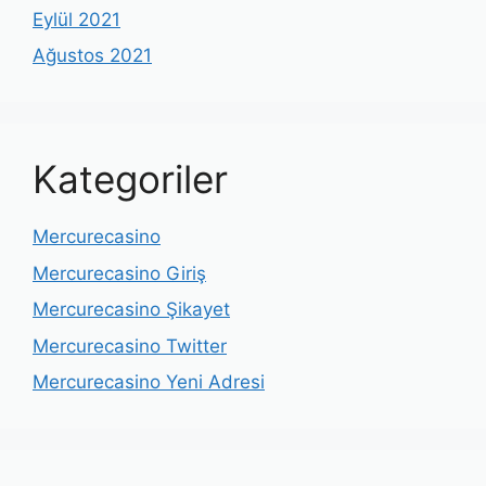
Eylül 2021
Ağustos 2021
Kategoriler
Mercurecasino
Mercurecasino Giriş
Mercurecasino Şikayet
Mercurecasino Twitter
Mercurecasino Yeni Adresi