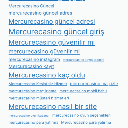
Mercurecasino Güncel
mercurecasino güncel adres
Mercurecasino güncel adresi
Mercurecasino güncel giriş
Mercurecasino güvenilir mi
mercurecasino güvenlir mi
mercurecasino instagram
mercurecasino kayıp tazmini
Mercurecasino kayıt
Mercurecasino kaç oldu
mercurecasino maç izle
Mercurecasino Kesintisiz Hizmet
mercurecasino maç izleme
mercurecasino mobil bahis
mercurecasino müşteri hizmetleri
Mercurecasino nasıl bir site
mercurecasino oyun seçenekleri
mercurecasino oyun kazancı
mercurecasino para yatirma
Mercurecasino para yatırma