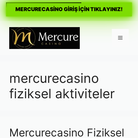
MERCURECASİNO GİRİŞ İÇİN TIKLAYINIZ!
İçeriğe
atla
Menü
mercurecasino
fiziksel aktiviteler
Mercurecasino Fiziksel