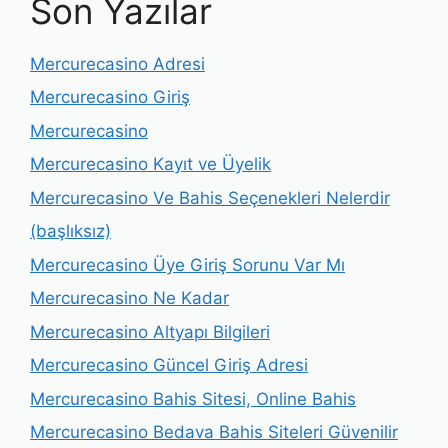
Son Yazılar
Mercurecasino Adresi
Mercurecasino Giriş
Mercurecasino
Mercurecasino Kayıt ve Üyelik
Mercurecasino Ve Bahis Seçenekleri Nelerdir
(başlıksız)
Mercurecasino Üye Giriş Sorunu Var Mı
Mercurecasino Ne Kadar
Mercurecasino Altyapı Bilgileri
Mercurecasino Güncel Giriş Adresi
Mercurecasino Bahis Sitesi, Online Bahis
Mercurecasino Bedava Bahis Siteleri Güvenilir