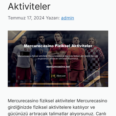
Aktiviteler
Temmuz 17, 2024
Yazarı:
admin
Mercurecasino fiziksel aktiviteler Mercurecasino
girdiğinizde fiziksel aktivitelere katılıyor ve
gücünüzü artıracak talimatlar alıyorsunuz. Canlı