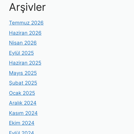
Arşivler
Temmuz 2026
Haziran 2026
Nisan 2026
Eylül 2025
Haziran 2025
Mayıs 2025
Şubat 2025
Ocak 2025
Aralık 2024
Kasım 2024
Ekim 2024
Eylül 2024