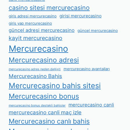
casino sitesi mercurecasino
girisi mercurecasino
giris adresi mercurecasino
giris yap mercurecasino
güncel adresi mercurecasino
güncel mercurecasino
kayit mercurecasino
Mercurecasino
Mercurecasino adresi
mercurecasino avantajları
mercurecasino adres neden değişti
Mercurecasino Bahis
Mercurecasino bahis sitesi
Mercurecasino bonus
mercurecasino canli
mercurecasino bonus destekli bahisler
mercurecasino canli maç izle
Mercurecasino canlı bahis