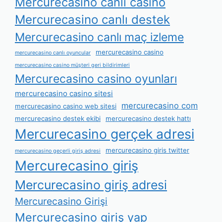
Mercurecasino canlı casino
Mercurecasino canlı destek
Mercurecasino canlı maç izleme
mercurecasino casino
mercurecasino canlı oyuncular
mercurecasino casino müşteri geri bildirimleri
Mercurecasino casino oyunları
mercurecasino casino sitesi
mercurecasino com
mercurecasino casino web sitesi
mercurecasino destek ekibi
mercurecasino destek hattı
Mercurecasino gerçek adresi
mercurecasino giris twitter
mercurecasino geçerli giriş adresi
Mercurecasino giriş
Mercurecasino giriş adresi
Mercurecasino Girişi
Mercurecasino giriş yap