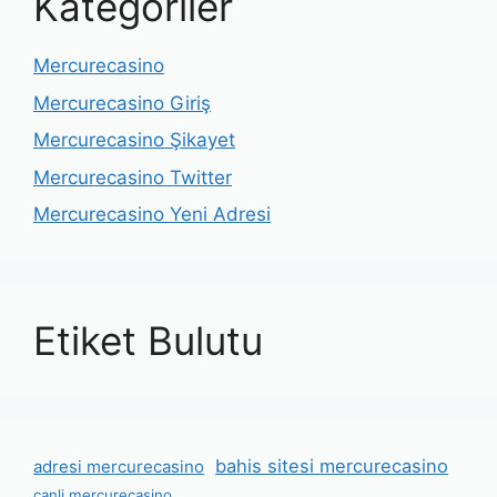
Kategoriler
Mercurecasino
Mercurecasino Giriş
Mercurecasino Şikayet
Mercurecasino Twitter
Mercurecasino Yeni Adresi
Etiket Bulutu
bahis sitesi mercurecasino
adresi mercurecasino
canli mercurecasino