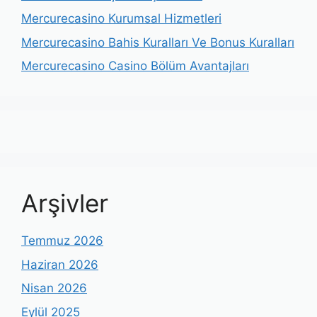
Mercurecasino Kurumsal Hizmetleri
Mercurecasino Bahis Kuralları Ve Bonus Kuralları
Mercurecasino Casino Bölüm Avantajları
Arşivler
Temmuz 2026
Haziran 2026
Nisan 2026
Eylül 2025