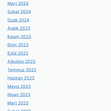
Mart 2024
Şubat 2024
Ocak 2024
Aralık 2023
Kasım 2023
Ekim 2023
Eylül 2023
Ağustos 2023
Temmuz 2023
Haziran 2023
Mayıs 2023
Nisan 2023
Mart 2023