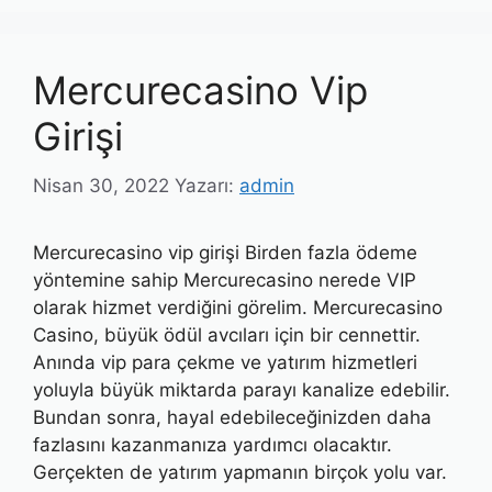
Mercurecasino Vip
Girişi
Nisan 30, 2022
Yazarı:
admin
Mercurecasino vip girişi Birden fazla ödeme
yöntemine sahip Mercurecasino nerede VIP
olarak hizmet verdiğini görelim. Mercurecasino
Casino, büyük ödül avcıları için bir cennettir.
Anında vip para çekme ve yatırım hizmetleri
yoluyla büyük miktarda parayı kanalize edebilir.
Bundan sonra, hayal edebileceğinizden daha
fazlasını kazanmanıza yardımcı olacaktır.
Gerçekten de yatırım yapmanın birçok yolu var.