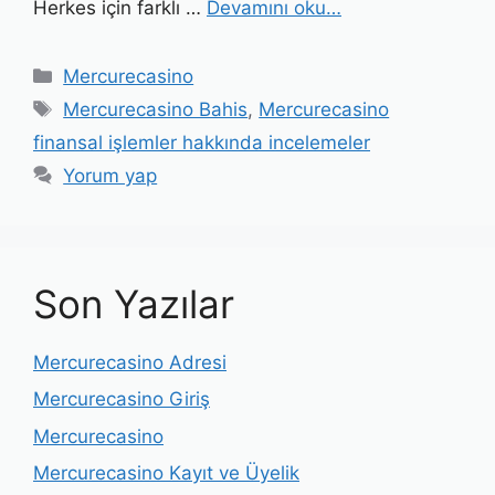
Herkes için farklı …
Devamını oku…
Kategoriler
Mercurecasino
Etiketler
Mercurecasino Bahis
,
Mercurecasino
finansal işlemler hakkında incelemeler
Yorum yap
Son Yazılar
Mercurecasino Adresi
Mercurecasino Giriş
Mercurecasino
Mercurecasino Kayıt ve Üyelik