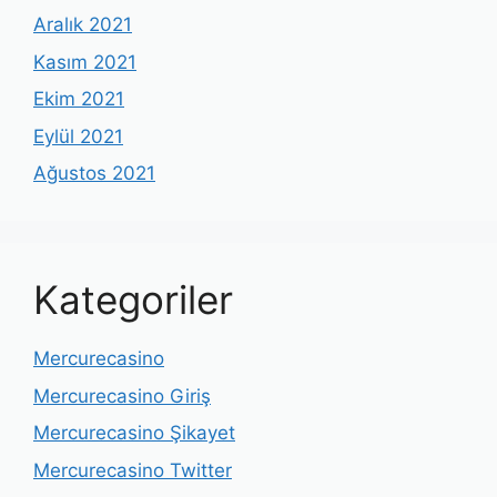
Aralık 2021
Kasım 2021
Ekim 2021
Eylül 2021
Ağustos 2021
Kategoriler
Mercurecasino
Mercurecasino Giriş
Mercurecasino Şikayet
Mercurecasino Twitter