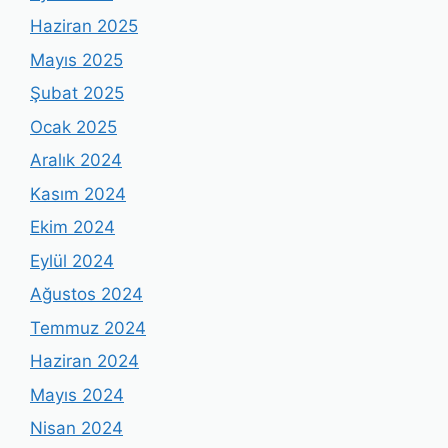
Haziran 2025
Mayıs 2025
Şubat 2025
Ocak 2025
Aralık 2024
Kasım 2024
Ekim 2024
Eylül 2024
Ağustos 2024
Temmuz 2024
Haziran 2024
Mayıs 2024
Nisan 2024