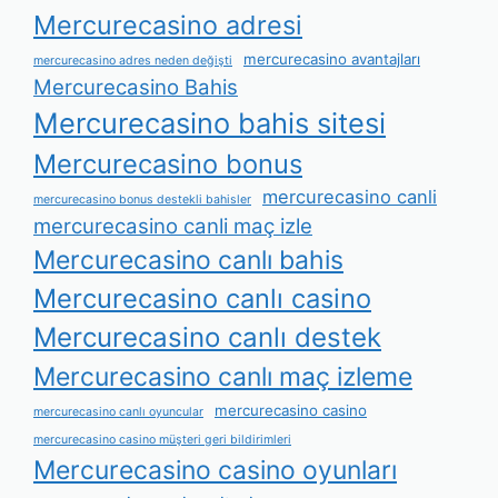
Mercurecasino adresi
mercurecasino avantajları
mercurecasino adres neden değişti
Mercurecasino Bahis
Mercurecasino bahis sitesi
Mercurecasino bonus
mercurecasino canli
mercurecasino bonus destekli bahisler
mercurecasino canli maç izle
Mercurecasino canlı bahis
Mercurecasino canlı casino
Mercurecasino canlı destek
Mercurecasino canlı maç izleme
mercurecasino casino
mercurecasino canlı oyuncular
mercurecasino casino müşteri geri bildirimleri
Mercurecasino casino oyunları