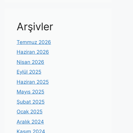
Arşivler
Temmuz 2026
Haziran 2026
Nisan 2026
Eylül 2025
Haziran 2025
Mayıs 2025
Şubat 2025
Ocak 2025
Aralık 2024
Kasım 2024