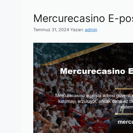
Mercurecasino E-pos
Temmuz 31, 2024
Yazarı:
admin