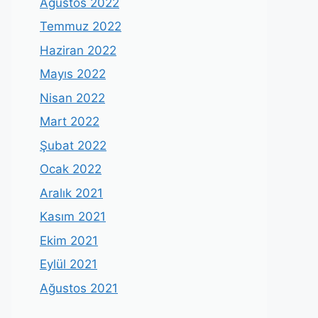
Ağustos 2022
Temmuz 2022
Haziran 2022
Mayıs 2022
Nisan 2022
Mart 2022
Şubat 2022
Ocak 2022
Aralık 2021
Kasım 2021
Ekim 2021
Eylül 2021
Ağustos 2021