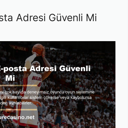
ta Adresi Güvenli Mi