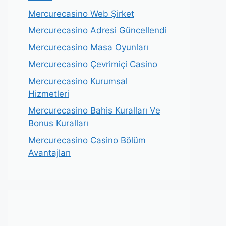
Mercurecasino Web Şirket
Mercurecasino Adresi Güncellendi
Mercurecasino Masa Oyunları
Mercurecasino Çevrimiçi Casino
Mercurecasino Kurumsal
Hizmetleri
Mercurecasino Bahis Kuralları Ve
Bonus Kuralları
Mercurecasino Casino Bölüm
Avantajları