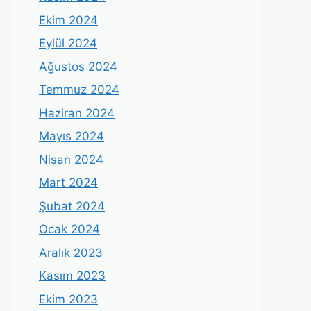
Ekim 2024
Eylül 2024
Ağustos 2024
Temmuz 2024
Haziran 2024
Mayıs 2024
Nisan 2024
Mart 2024
Şubat 2024
Ocak 2024
Aralık 2023
Kasım 2023
Ekim 2023