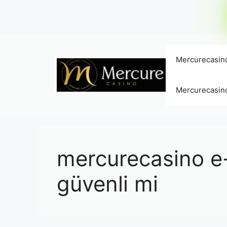
İçeriğe
atla
Mercurecasin
Mercurecasino
mercurecasino e
güvenli mi