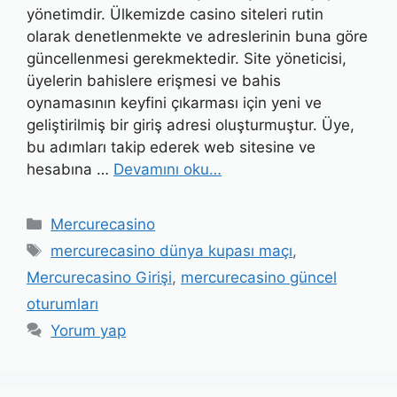
yönetimdir. Ülkemizde casino siteleri rutin
olarak denetlenmekte ve adreslerinin buna göre
güncellenmesi gerekmektedir. Site yöneticisi,
üyelerin bahislere erişmesi ve bahis
oynamasının keyfini çıkarması için yeni ve
geliştirilmiş bir giriş adresi oluşturmuştur. Üye,
bu adımları takip ederek web sitesine ve
hesabına …
Devamını oku…
Kategoriler
Mercurecasino
Etiketler
mercurecasino dünya kupası maçı
,
Mercurecasino Girişi
,
mercurecasino güncel
oturumları
Yorum yap