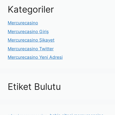
Kategoriler
Mercurecasino
Mercurecasino Giriş
Mercurecasino Şikayet
Mercurecasino Twitter
Mercurecasino Yeni Adresi
Etiket Bulutu