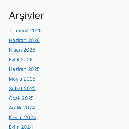
Arşivler
Temmuz 2026
Haziran 2026
Nisan 2026
Eylül 2025
Haziran 2025
Mayıs 2025
Şubat 2025
Ocak 2025
Aralık 2024
Kasım 2024
Ekim 2024