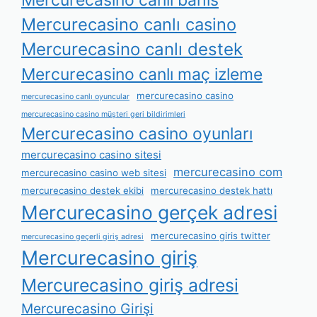
Mercurecasino canlı bahis
Mercurecasino canlı casino
Mercurecasino canlı destek
Mercurecasino canlı maç izleme
mercurecasino casino
mercurecasino canlı oyuncular
mercurecasino casino müşteri geri bildirimleri
Mercurecasino casino oyunları
mercurecasino casino sitesi
mercurecasino com
mercurecasino casino web sitesi
mercurecasino destek ekibi
mercurecasino destek hattı
Mercurecasino gerçek adresi
mercurecasino giris twitter
mercurecasino geçerli giriş adresi
Mercurecasino giriş
Mercurecasino giriş adresi
Mercurecasino Girişi