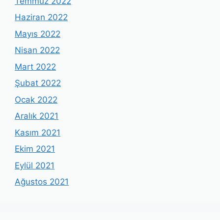
Temmuz 2022
Haziran 2022
Mayıs 2022
Nisan 2022
Mart 2022
Şubat 2022
Ocak 2022
Aralık 2021
Kasım 2021
Ekim 2021
Eylül 2021
Ağustos 2021