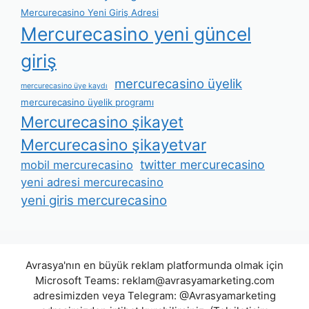
Mercurecasino Yeni Giriş Adresi
Mercurecasino yeni güncel
giriş
mercurecasino üyelik
mercurecasino üye kaydı
mercurecasino üyelik programı
Mercurecasino şikayet
Mercurecasino şikayetvar
twitter mercurecasino
mobil mercurecasino
yeni adresi mercurecasino
yeni giris mercurecasino
Avrasya'nın en büyük reklam platformunda olmak için
Microsoft Teams:
reklam@avrasyamarketing.com
adresimizden veya Telegram: @Avrasyamarketing