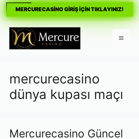
MERCURECASİNO GİRİŞ İÇİN TIKLAYINIZ!
İçeriğe
atla
Menü
mercurecasino
dünya kupası maçı
Mercurecasino Güncel