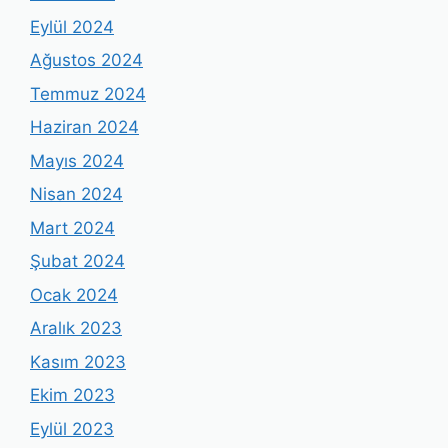
Eylül 2024
Ağustos 2024
Temmuz 2024
Haziran 2024
Mayıs 2024
Nisan 2024
Mart 2024
Şubat 2024
Ocak 2024
Aralık 2023
Kasım 2023
Ekim 2023
Eylül 2023