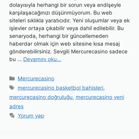
dolayısıyla herhangi bir sorun veya endişeyle
karşılaşacağınızı düşünmüyorum. Bu web
siteleri sıklıkla yaratıcıdır. Yeni oluşumlar veya ek
işlevler ortaya çıkabilir veya dahil edilebilir. Bu
senaryoda, herhangi bir güncellemeden
haberdar olmak için web sitesine kısa mesaj
gönderebilirsiniz. Sevgili Mercurecasino sadece
bu …
Devamını oku…
Kategoriler
Mercurecasino
Etiketler
mercurecasino basketbol bahisleri
,
mercurecasino doğruluğu
,
mercurecasino yeni
adres
Yorum yap