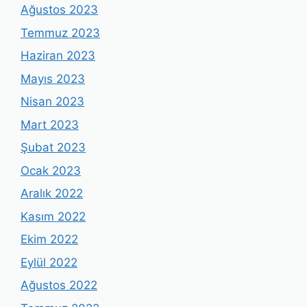
Ağustos 2023
Temmuz 2023
Haziran 2023
Mayıs 2023
Nisan 2023
Mart 2023
Şubat 2023
Ocak 2023
Aralık 2022
Kasım 2022
Ekim 2022
Eylül 2022
Ağustos 2022