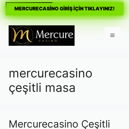
MERCURECASİNO GİRİŞ İÇİN TIKLAYINIZ!
İçeriğe
atla
Menü
mercurecasino
çeşitli masa
Mercurecasino Çeşitli