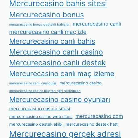
Mercurecasino bahis sitesi
Mercurecasino bonus
mercurecasino canli
mercurecasino bonus destekli bahisler
mercurecasino canli maç izle
Mercurecasino canlı bahis
Mercurecasino canlı casino
Mercurecasino canlı destek
Mercurecasino canlı maç izleme
mercurecasino casino
mercurecasino canlı oyuncular
mercurecasino casino müşteri geri bildirimleri
Mercurecasino casino oyunları
mercurecasino casino sitesi
mercurecasino com
mercurecasino casino web sitesi
mercurecasino destek ekibi
mercurecasino destek hattı
Mercurecasino gerçek adresi