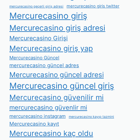
mercurecasino giris twitter
mercurecasino geçerli giriş adresi
Mercurecasino giriş
Mercurecasino giriş adresi
Mercurecasino Girişi
Mercurecasino giriş yap
Mercurecasino Güncel
mercurecasino güncel adres
Mercurecasino güncel adresi
Mercurecasino güncel giriş
Mercurecasino güvenilir mi
mercurecasino güvenlir mi
mercurecasino instagram
mercurecasino kayıp tazmini
Mercurecasino kayıt
Mercurecasino kaç oldu